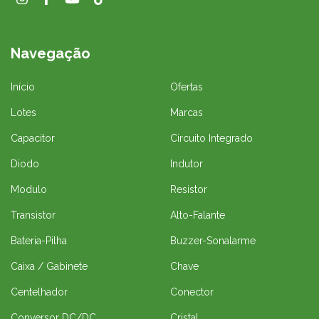
Navegação
Início
Ofertas
Lotes
Marcas
Capacitor
Circuito Integrado
Diodo
Indutor
Modulo
Resistor
Transistor
Alto-Falante
Bateria-Pilha
Buzzer-Sonalarme
Caixa / Gabinete
Chave
Centelhador
Conector
Conversor DC/DC
Cristal