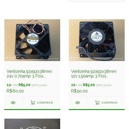
Ventoinha 92x92x38mm
Ventoinha 92x92x38mm
24v 0,70amp 3 Fios
12v 1,50amp 3 Fios
Da09238b24h Rolamento
Ffb0912ehe Rolamento
Avc Usado
12
x de
R$5,00
sem juros
Delta Usado
10
x de
R$5,00
sem juros
R$60,00
R$50,00
COMPRAR
COMPRAR