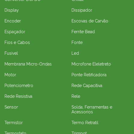
Display
Dissipador
Encoder
Escovas de Carvão
Espaçador
Ferrite Bead
Fios e Cabos
Fonte
Fusivel
Led
Membrana Micro-Ondas
Microfone Eleletreto
Motor
Ponte Retificadora
Potenciometro
Rede Capacitiva
Rede Resistiva
Rele
Sensor
Solda, Ferramentas e
Acessorios
Termistor
Termo Retratil
Termostato
Trimpot