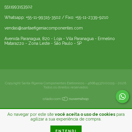
5511993153502
Whatsapp: +55-11-99315-3502 / Fixo: +55-11-2339-9210
vendas@santaefigeniacomponentes.com
Avenida Paranagua, 820 - Loja - Vila Paranagua - Ermelino
Matarazzo - Zona Leste - São Paulo - SP
Copyright Santa Ifigenia Componentes Eletronicos - 46684537000119 - 2026.
Todos os direitos reservados.
Ao navegar por este site
você aceita o uso de cookies
para
agilizar a sua experiência de compra.
ENTENDI