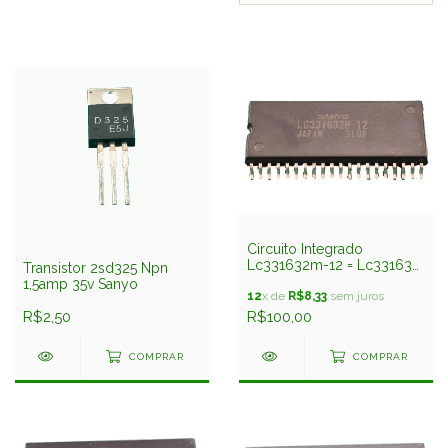
Circuito Integrado
Lc331632m-12 = Lc331632
Transistor 2sd325 Npn
Smd Sanyo
1,5amp 35v Sanyo
12
x de
R$8,33
sem juros
R$2,50
R$100,00
COMPRAR
COMPRAR