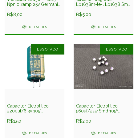
Npn 0,2amp 25v Germanio
Lb1638m-te-l Lb1638 Smd
Sanyo
Sanyo
R$8,00
R$5,00
DETALHES
DETALHES
ESGOTADO
ESGOTADO
Capacitor Eletrolitico
Capacitor Eletrolitico
2200uf/6,3v 105°
560uf/2,5v Smd 105º
10x20mm Sanyo
6,3x5,4mm Sanyo
R$1,50
R$2,00
DETALHES
DETALHES