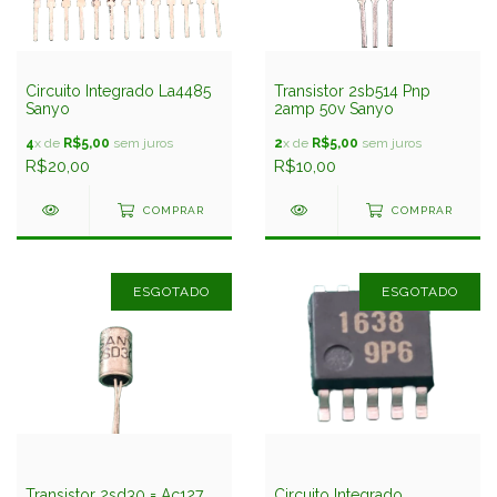
Circuito Integrado La4485
Transistor 2sb514 Pnp
Sanyo
2amp 50v Sanyo
4
x de
R$5,00
sem juros
2
x de
R$5,00
sem juros
R$20,00
R$10,00
COMPRAR
COMPRAR
ESGOTADO
ESGOTADO
Transistor 2sd30 = Ac127
Circuito Integrado