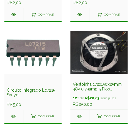
R$2,00
R$2,00
COMPRAR
COMPRAR
Ventoinha 172x150x25mm
48v 0,79amp 5 Fios
Circuito Integrado Lc7215
109e4748v4c03 San Ace
Sanyo
Sanyo
12
x de
R$20,83
sem juros
R$250,00
R$5,00
COMPRAR
COMPRAR