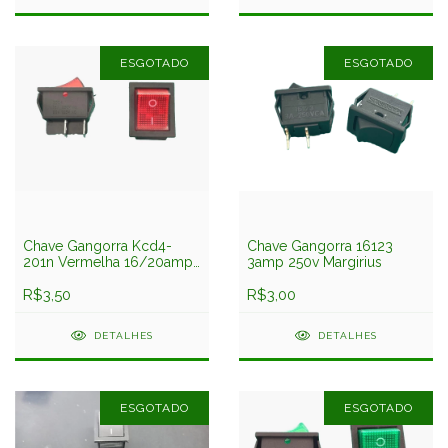
ESGOTADO
ESGOTADO
Chave Gangorra Kcd4-
Chave Gangorra 16123
201n Vermelha 16/20amp
3amp 250v Margirius
C/ Neon 4 Term. 2
Posições
R$3,50
R$3,00
DETALHES
DETALHES
ESGOTADO
ESGOTADO