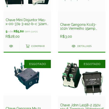
Chave Mini Disjuntor Ma1-
x-00-374-3-a12-b-c 32amp
Chave Gangorra Kcd3-
250v Carlingswitch
102n Vermelho 15amp
5
x de
R$5,60
sem juros
250v 3T
R$28,00
R$3,00
COMPRAR
DETALHES
ESGOTADO
ESGOTADO
Chave Jdnn La158-2 250v
Chave Gangorra Mr-21