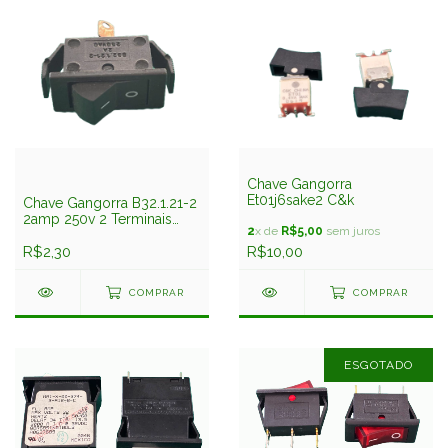
Chave Gangorra
Et01j6sake2 C&k
Chave Gangorra B32.1.21-2
2amp 250v 2 Terminais
2
x de
R$5,00
sem juros
Swissbras C/ Marcação
R$2,30
R$10,00
COMPRAR
COMPRAR
ESGOTADO