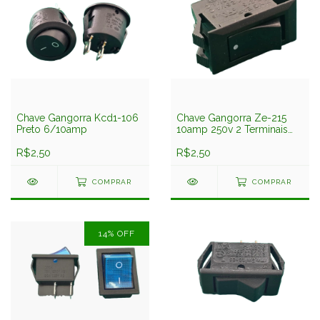
Chave Gangorra Kcd1-106
Chave Gangorra Ze-215
Preto 6/10amp
10amp 250v 2 Terminais
Zing Ear
R$2,50
R$2,50
COMPRAR
COMPRAR
14
%
OFF