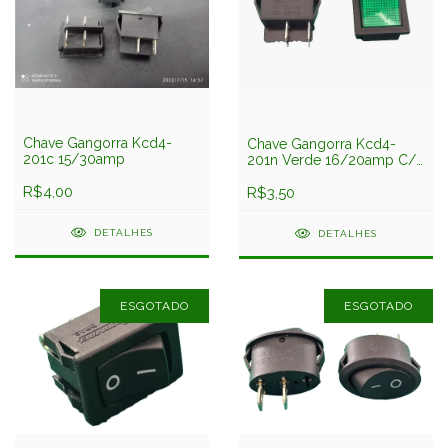
Chave Gangorra Kcd4-
Chave Gangorra Kcd4-
201c 15/30amp
201n Verde 16/20amp C/
Neon 4 Term. 2 Posições
R$4,00
R$3,50
DETALHES
DETALHES
ESGOTADO
ESGOTADO