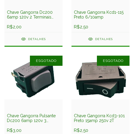
Chave Gangorra Dc200
Chave Gangorra Kcd1-115
6amp 120v 2 Terminais
Preto 6/10amp
Dicompel
R$2,00
R$2,50
DETALHES
DETALHES
ESGOTADO
ESGOTADO
Chave Gangorra Pulsante
Chave Gangorra Kcd3-101
Dc200 6amp 120v 3
Preto 15amp 250v 2T
Posições 3 Terminais
Retorno ao Meio
R$3,00
R$2,50