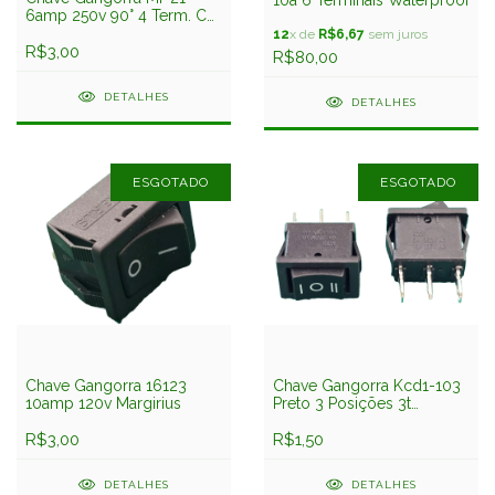
10a 6 Terminais Waterproof
6amp 250v 90° 4 Term. C/
Marcação
12
x de
R$6,67
sem juros
R$3,00
R$80,00
DETALHES
DETALHES
ESGOTADO
ESGOTADO
Chave Gangorra 16123
Chave Gangorra Kcd1-103
10amp 120v Margirius
Preto 3 Posições 3t
6/10amp
R$3,00
R$1,50
DETALHES
DETALHES