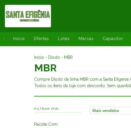
Início
Ofertas
Lotes
Marcas
Capacitor
Início
-
Diodo
-
MBR
MBR
Compre Diodo da linha MBR com a Santa Efigenia 
Todos os itens da loja com desconto. Sem quanti
FILTRAR POR
Pacote Com