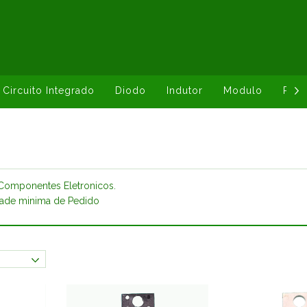
Circuito Integrado
Diodo
Indutor
Modulo
Resi
Componentes Eletronicos.
dade minima de Pedido