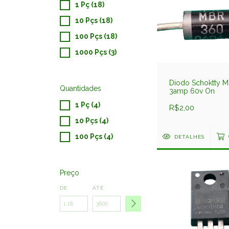
1 Pç (18)
10 Pçs (18)
100 Pçs (18)
1000 Pçs (3)
Diodo Schoktty 
Quantidades
3amp 60v On
1 Pç (4)
R$2,00
10 Pçs (4)
100 Pçs (4)
DETALHES
Preço
DE
ATÉ