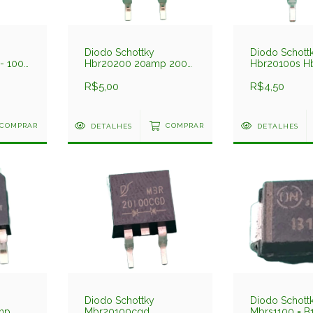
Diodo Schottky
Diodo Schott
- 100v
Hbr20200 20amp 200v
Hbr20100s H
Smd To263 Jilin Sino
20amp 100v
R$5,00
To263 Jilin Si
R$4,50
COMPRAR
DETALHES
COMPRAR
DETALHES
Diodo Schottky
Diodo Schott
mp
Mbr20100cgd
Mbrs1100 = B