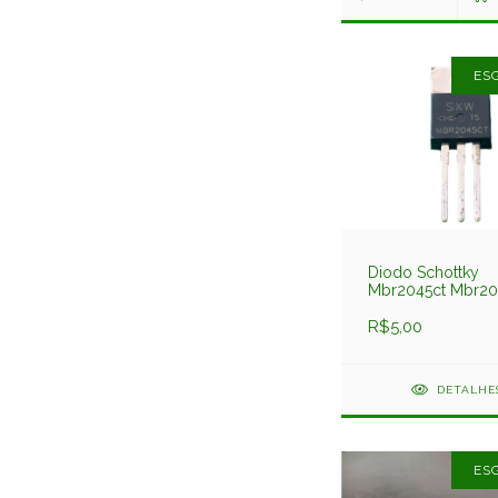
ES
Diodo Schottky
Mbr2045ct Mbr20
20amp 45v
R$5,00
DETALHE
ES