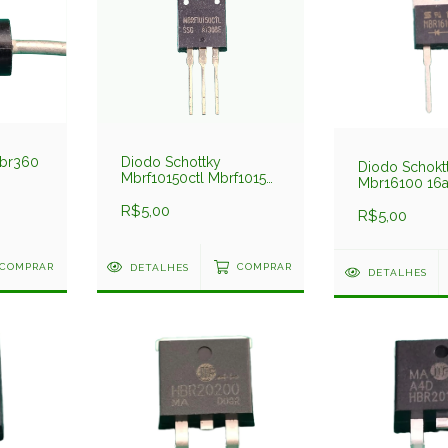
Mbr360
Diodo Schottky
Diodo Schokt
Mbrf10150ctl Mbrf10150
Mbr16100 16
10amp 150v Isolado
R$5,00
R$5,00
COMPRAR
DETALHES
COMPRAR
DETALHES