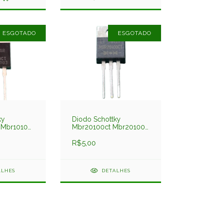
ESGOTADO
ESGOTADO
ky
Diodo Schottky
 Mbr10100
Mbr20100ct Mbr20100
20amp 100v
R$5,00
ALHES
DETALHES