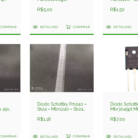
Good-
Mbr20100 20100cgd
Do214 1amp 
Smd To263
R$5,00
R$1,50
COMPRAR
DETALHES
COMPRAR
DETALHES
Diodo Schottky Fm240 =
Diodo Schott
 45v
Sk24 = Mbrs240 = Sb240
Mbr3045pt M
2amp 40v Smd
30amp 45v
R$1,18
R$7,00
COMPRAR
DETALHES
COMPRAR
DETALHES