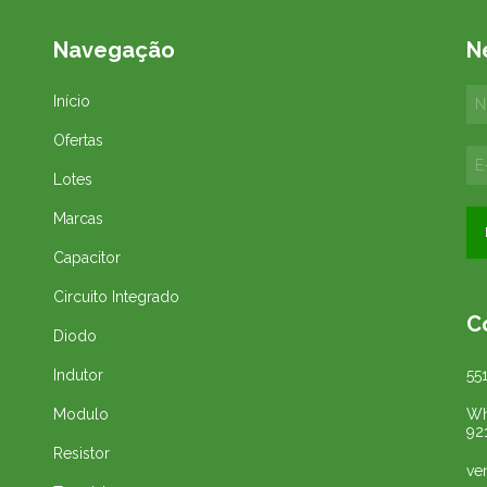
Navegação
N
Início
Ofertas
Lotes
Marcas
Capacitor
Circuito Integrado
C
Diodo
Indutor
55
Modulo
Wh
92
Resistor
ve