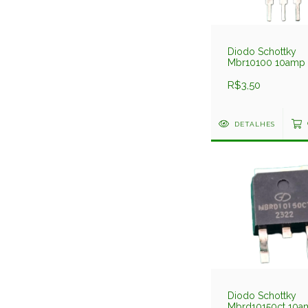
Diodo Schottky
Mbr10100 10amp 
Isolado Pre
R$3,50
DETALHES
Diodo Schottky
Mbrd10150ct 10a