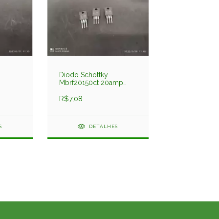
Diodo Schottky
Mbrf20150ct 20amp
p 150V
150v Isolado
R$7,08
S
DETALHES