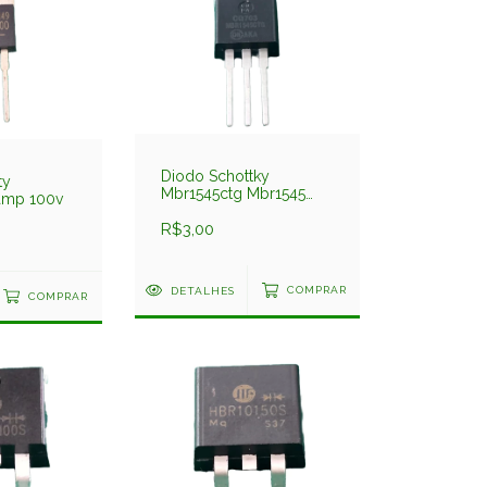
Diodo Schottky
ty
Mbr1545ctg Mbr1545
amp 100v
15amp 45v On
R$3,00
DETALHES
COMPRAR
COMPRAR