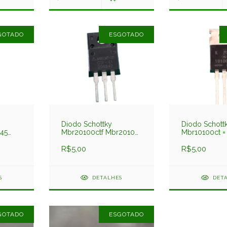
GOTADO
ESGOTADO
Diodo Schottky
Diodo Schott
45
Mbr20100ctf Mbr20100
Mbr10100ct =
20amp 100v Isolado
10amp 100v
R$5,00
R$5,00
S
DETALHES
DET
GOTADO
ESGOTADO