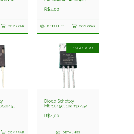
100v On
10amp 40v
R$4,00
COMPRAR
DETALHES
COMPRAR
ESGOTADO
ky
Diodo Schottky
br3045
Mbr1045ct 10amp 45v
R$4,00
COMPRAR
DETALHES