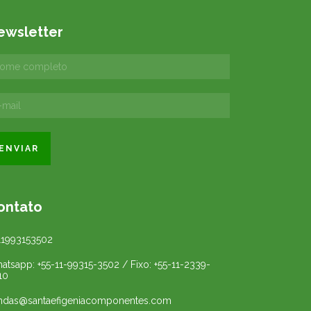
ewsletter
ontato
11993153502
atsapp: +55-11-99315-3502 / Fixo: +55-11-2339-
10
ndas@santaefigeniacomponentes.com