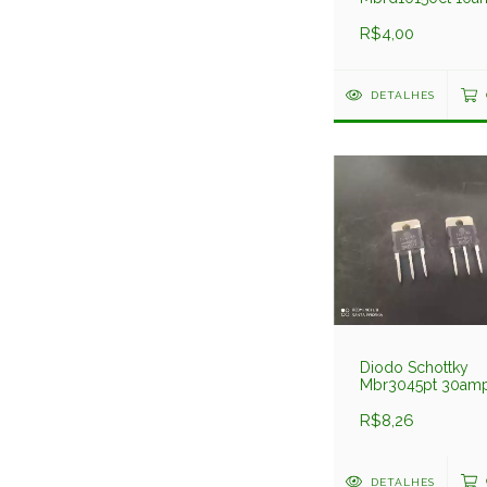
150v Smd to252 
Ark
R$4,00
DETALHES
Diodo Schottky
Mbr3045pt 30amp
Motorola
R$8,26
DETALHES