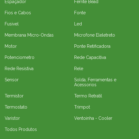
Espaçador
Ferrite Bead
Fios e Cabos
Fonte
Fusivel
Led
Membrana Micro-Ondas
Microfone Eleletreto
Motor
Ponte Retificadora
Potenciometro
Rede Capacitiva
Rede Resistiva
Rele
Sensor
Solda, Ferramentas e
Acessorios
Termistor
Termo Retratil
Termostato
Trimpot
Varistor
Ventoinha - Cooler
Todos Produtos