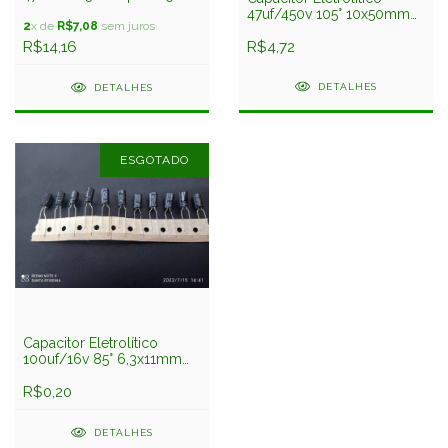
25x40mm Chang
47uf/450v 105° 10x50mm
2
x de
R$7,08
sem juros
Chang
R$4,72
R$14,16
DETALHES
DETALHES
ESGOTADO
Capacitor Eletrolítico
100uf/16v 85° 6,3x11mm
Chang
R$0,20
DETALHES