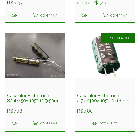
R$0,15
R$1,20
R$1,50
COMPRAR
COMPRAR
ESGOTADO
Capacitor Eletrolitico
Capacitor Eletrolitico
82uf/450v 105º 12,5x50mm
4,7uf/400v 105° 10x16mm
Chang
Pre Chang
R$7,08
R$0,80
COMPRAR
DETALHES