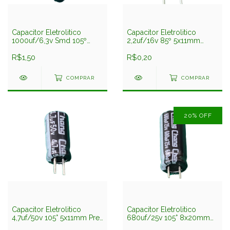
Capacitor Eletrolitico
Capacitor Eletrolitico
1000uf/6,3v Smd 105º
2,2uf/16v 85º 5x11mm
8x10,5mm Chang
Chang
R$1,50
R$0,20
COMPRAR
COMPRAR
20
%
OFF
Capacitor Eletrolitico
Capacitor Eletrolitico
4,7uf/50v 105° 5x11mm Pre
680uf/25v 105° 8x20mm
Chang
Pre Chang