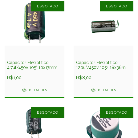
ESGOTADO
ESGOTADO
Capacitor Eletrolitico
Capacitor Eletrolítico
4,7uf/450v 105° 10x17mm
120uf/450v 105º 18x36mm
Low Esr Pre Chang
Chang
R$1,00
R$8,00
DETALHES
DETALHES
ESGOTADO
ESGOTADO