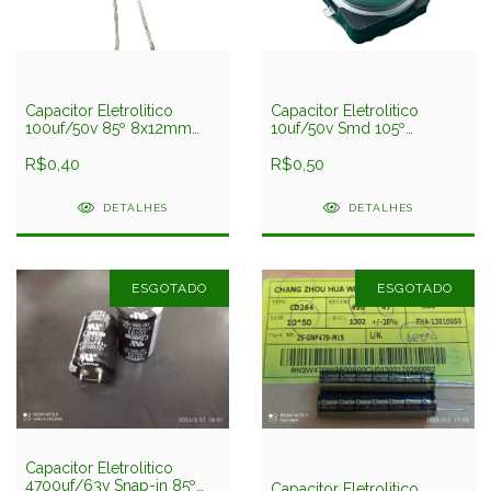
Capacitor Eletrolitico
Capacitor Eletrolitico
100uf/50v 85º 8x12mm
10uf/50v Smd 105º
Chang
63x5,4mm Chang
R$0,40
R$0,50
DETALHES
DETALHES
ESGOTADO
ESGOTADO
Capacitor Eletrolitico
4700uf/63v Snap-in 85º
Capacitor Eletrolitico