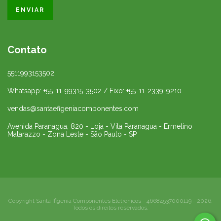
Contato
5511993153502
Whatsapp: +55-11-99315-3502 / Fixo: +55-11-2339-9210
vendas@santaefigeniacomponentes.com
Avenida Paranagua, 820 - Loja - Vila Paranagua - Ermelino
Matarazzo - Zona Leste - São Paulo - SP
Copyright Santa Ifigenia Componentes Eletronicos - 46684537000119 - 2026.
Todos os direitos reservados.