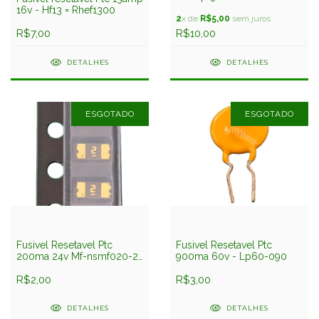
= 1000 RS
16v - Hf13 = Rhef1300
2
x de
R$5,00
sem juros
R$7,00
R$10,00
DETALHES
DETALHES
ESGOTADO
ESGOTADO
Fusivel Resetavel Ptc
Fusivel Resetavel Ptc
200ma 24v Mf-nsmf020-2
900ma 60v - Lp60-090
1206 Smd 1,6x3,2mm
Bourns
R$2,00
R$3,00
DETALHES
DETALHES