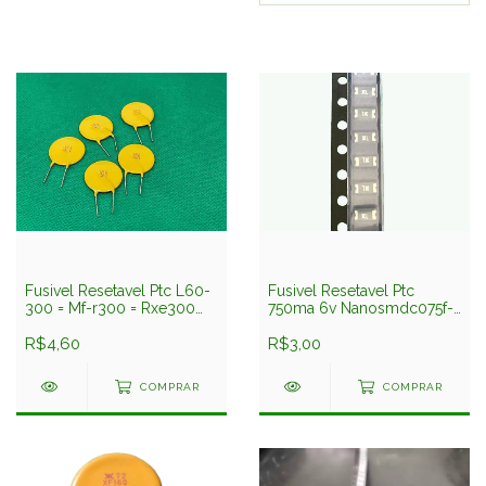
Fusivel Resetavel Ptc L60-
Fusivel Resetavel Ptc
300 = Mf-r300 = Rxe300
750ma 6v Nanosmdc075f-
3amp 60v
2 - 1206 Smd 1,6x3,2mm
R$4,60
Littelfuse
R$3,00
COMPRAR
COMPRAR