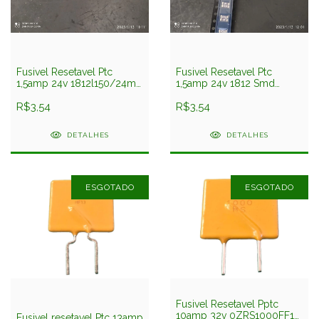
Fusivel Resetavel Ptc
Fusivel Resetavel Ptc
1,5amp 24v 1812l150/24mr
1,5amp 24v 1812 Smd
1812 Smd 3,2x4,5mm
3,2x4,5mm
Littelfuse
R$3,54
R$3,54
DETALHES
DETALHES
ESGOTADO
ESGOTADO
Fusivel Resetavel Pptc
10amp 32v 0ZRS1000FF1A
Fusivel resetavel Ptc 13amp