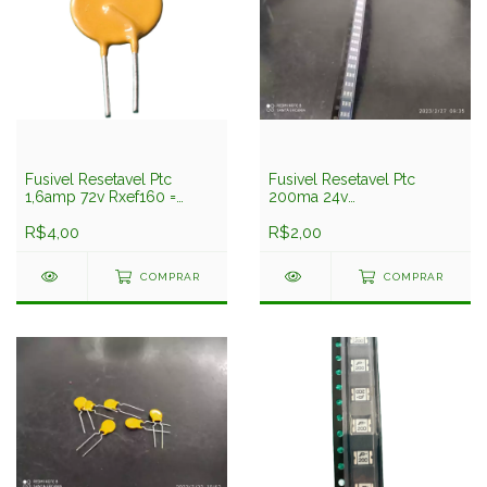
Fusivel Resetavel Ptc
Fusivel Resetavel Ptc
1,6amp 72v Rxef160 =
200ma 24v
Fx160 Raychem
Smd1206p020tf/24 1206
R$4,00
Smd 1,6x3,2mm
R$2,00
COMPRAR
COMPRAR