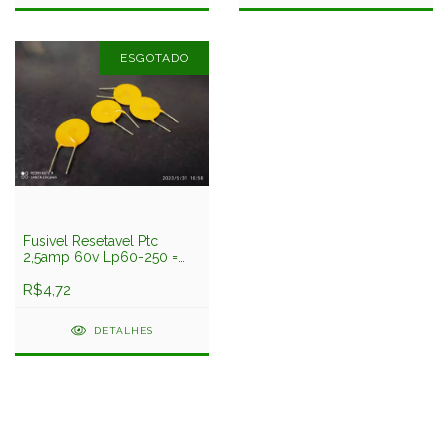
ESGOTADO
Fusivel Resetavel Ptc
2,5amp 60v Lp60-250 =
Mf-r250 = Rxe250
R$4,72
DETALHES