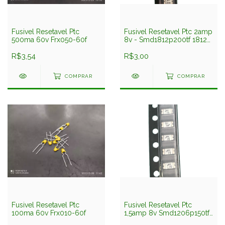
Fusivel Resetavel Ptc
Fusivel Resetavel Ptc 2amp
500ma 60v Frx050-60f
8v - Smd1812p200tf 1812
Smd 3,2x4,5mm
R$3,54
Polytronics
R$3,00
COMPRAR
COMPRAR
Fusivel Resetavel Ptc
Fusivel Resetavel Ptc
100ma 60v Frx010-60f
1,5amp 8v Smd1206p150tft
1206 Smd 1,6x3,2mm