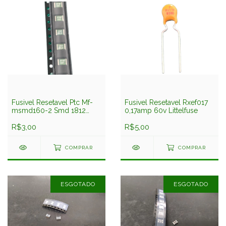
Fusivel Resetavel Ptc Mf-
Fusivel Resetavel Rxef017
msmd160-2 Smd 1812
0,17amp 60v Littelfuse
1,6amp 8v Bourns
R$3,00
R$5,00
COMPRAR
COMPRAR
ESGOTADO
ESGOTADO