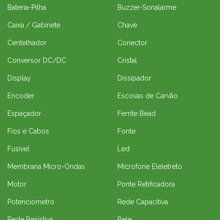
Bateria-Pilha
Buzzer-Sonalarme
Caixa / Gabinete
Chave
Centelhador
Conector
Conversor DC/DC
Cristal
Display
Dissipador
Encoder
Escovas de Carvão
Espaçador
Ferrite Bead
Fios e Cabos
Fonte
Fusivel
Led
Membrana Micro-Ondas
Microfone Eleletreto
Motor
Ponte Retificadora
Potenciometro
Rede Capacitiva
Rede Resistiva
Rele