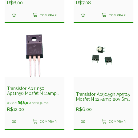
Advanced
R$6,00
Advanced
R$7,08
COMPRAR
COMPRAR
Transistor Ap11n50i
Ap11n50 Mosfet N 11amp
Transistor Ap9t15gh Ap9t15
500v Isolado Advanced
Mosfet N 12,5amp 20v Smd
Power
2
x de
R$6,00
sem juros
Dpak To252 Advanced
R$12,00
Power
R$6,00
COMPRAR
COMPRAR