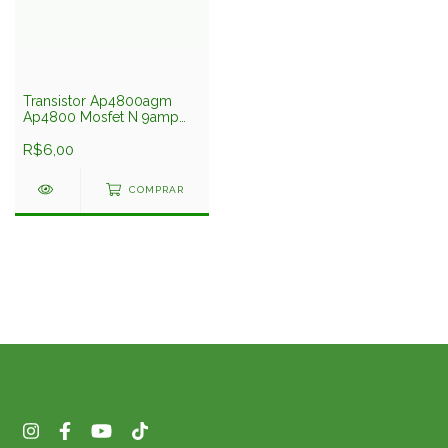
Transistor Ap4800agm
Ap4800 Mosfet N 9amp
25v Smd Soic8 Advanced
R$6,00
COMPRAR