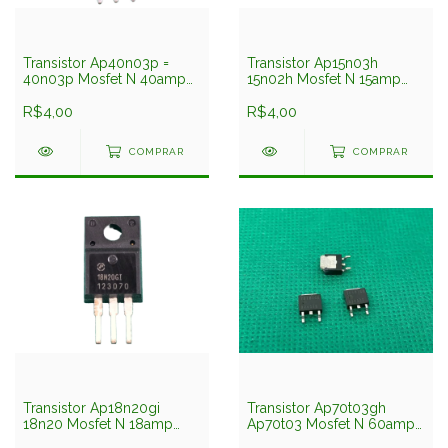
Transistor Ap40n03p =
Transistor Ap15n03h
40n03p Mosfet N 40amp
15n02h Mosfet N 15amp
30v To220 Advanced
30v Smd To252 Advanced
R$4,00
R$4,00
COMPRAR
COMPRAR
Transistor Ap18n20gi
Transistor Ap70t03gh
18n20 Mosfet N 18amp
Ap70t03 Mosfet N 60amp
200v Isolado Pre
30v Smd Dpak To252