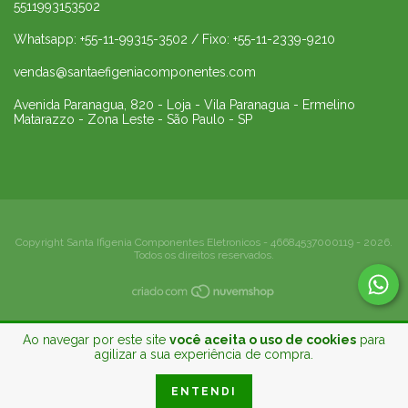
5511993153502
Whatsapp: +55-11-99315-3502 / Fixo: +55-11-2339-9210
vendas@santaefigeniacomponentes.com
Avenida Paranagua, 820 - Loja - Vila Paranagua - Ermelino
Matarazzo - Zona Leste - São Paulo - SP
Copyright Santa Ifigenia Componentes Eletronicos - 46684537000119 - 2026.
Todos os direitos reservados.
Ao navegar por este site
você aceita o uso de cookies
para
agilizar a sua experiência de compra.
ENTENDI