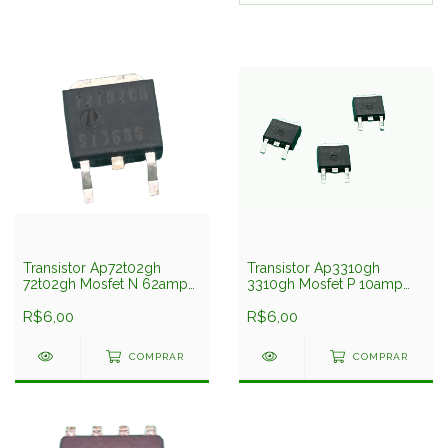
Transistor Ap72t02gh
Transistor Ap3310gh
72t02gh Mosfet N 62amp
3310gh Mosfet P 10amp
25v Dpak Smd To252
20v Dpak Smd To252
Advanced
R$6,00
Advanced
R$6,00
COMPRAR
COMPRAR