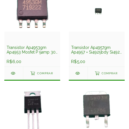
Transistor Ap4953gm
Transistor Ap4957gm
Ap4953 Mosfet P 5amp 30v
Ap4957 = Si4925bdy Si4925
Smd Soic8 Advanced
Mosfet P Duplo 7,7amp 30v
R$6,00
Smd Advanced
R$5,00
COMPRAR
COMPRAR