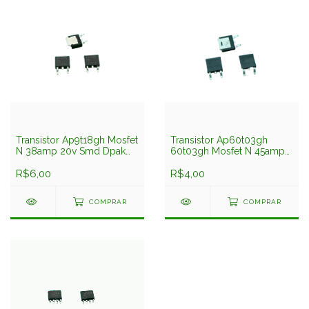
Transistor Ap9t18gh Mosfet
Transistor Ap60t03gh
N 38amp 20v Smd Dpak
60t03gh Mosfet N 45amp
To252 Advanced Power
30v Dpak Smd To252
R$6,00
Advanced
R$4,00
COMPRAR
COMPRAR