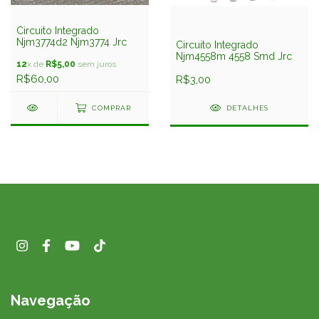
Circuito Integrado
Njm3774d2 Njm3774 Jrc
Circuito Integrado
Njm4558m 4558 Smd Jrc
12
x de
R$5,00
sem juros
R$60,00
R$3,00
COMPRAR
DETALHES
Navegação