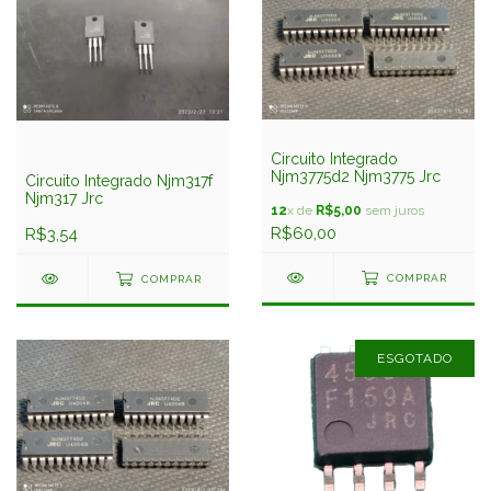
Circuito Integrado
Njm3775d2 Njm3775 Jrc
Circuito Integrado Njm317f
Njm317 Jrc
12
x de
R$5,00
sem juros
R$60,00
R$3,54
COMPRAR
COMPRAR
ESGOTADO