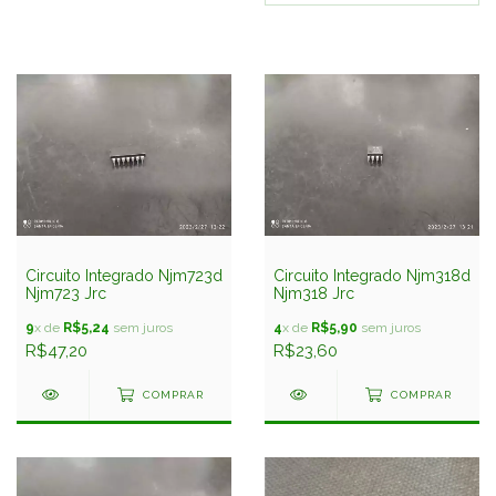
Circuito Integrado Njm723d
Circuito Integrado Njm318d
Njm723 Jrc
Njm318 Jrc
9
x de
R$5,24
sem juros
4
x de
R$5,90
sem juros
R$47,20
R$23,60
COMPRAR
COMPRAR