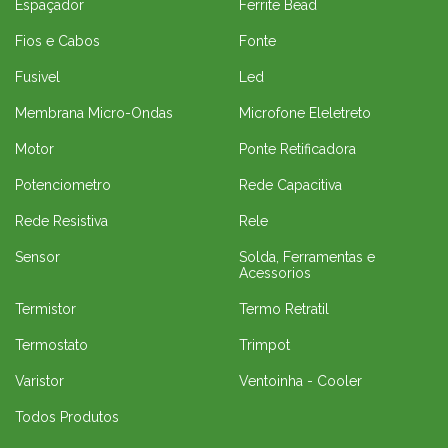
Espaçador
Ferrite Bead
Fios e Cabos
Fonte
Fusivel
Led
Membrana Micro-Ondas
Microfone Eleletreto
Motor
Ponte Retificadora
Potenciometro
Rede Capacitiva
Rede Resistiva
Rele
Sensor
Solda, Ferramentas e
Acessorios
Termistor
Termo Retratil
Termostato
Trimpot
Varistor
Ventoinha - Cooler
Todos Produtos