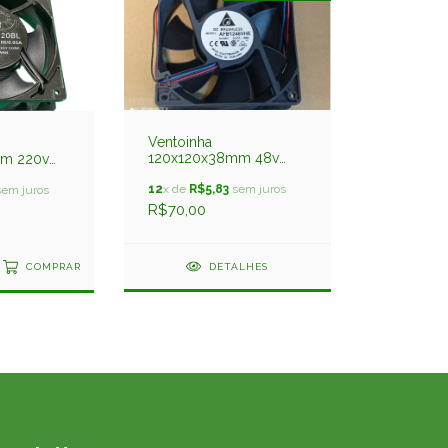
Ventoinha
120x120x38mm 48v
m 220v
0,27amp Afb1248vhe
2038220bl
Rolamento Delta
12
x de
R$5,83
sem juros
. Tech
em juros
R$70,00
DETALHES
COMPRAR