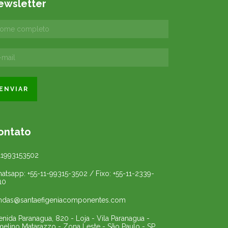
ewsletter
ontato
11993153502
atsapp: +55-11-99315-3502 / Fixo: +55-11-2339-
10
ndas@santaefigeniacomponentes.com
enida Paranagua, 820 - Loja - Vila Paranagua -
melino Matarazzo - Zona Leste - São Paulo - SP