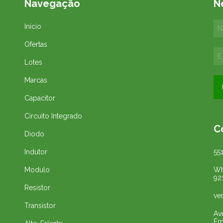
Navegação
N
Início
Ofertas
Lotes
Marcas
Capacitor
Circuito Integrado
C
Diodo
Indutor
55
Modulo
Wh
92
Resistor
ve
Transistor
Av
Er