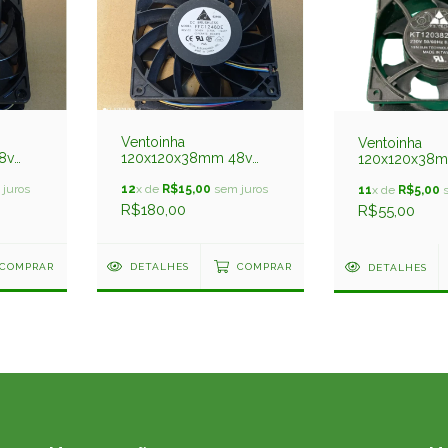
Ventoinha
Ventoinha
8v
120x120x38mm 48v
120x120x38m
0,75amp 4 Fios
0,06amp Kt1
juros
Ffc1248de Rolamento
12
x de
R$15,00
sem juros
Rolamento Y.s
11
x de
R$5,00
s
Delta Usado
R$180,00
R$55,00
COMPRAR
DETALHES
COMPRAR
DETALHES