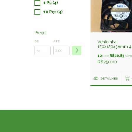
1 Pç (4)
10 Pçs (4)
Preço
Ventoinha
DE
ATÉ
120x120x38mm 4
4,50amp 4 Fios
Dbpf1238b8g
12
x de
R$20,83
sem 
Rolamento Avc
R$250,00
DETALHES