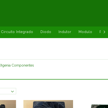
Circuito Integrado
Diodo
Indutor
Modulo
Resi
Efigenia Componentes