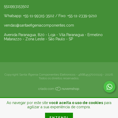
5511993153502
Whatsapp: +55-11-99315-3502 / Fixo: +55-11-2339-9210
vendas@santaefigeniacomponentes.com
Avenida Paranagua, 820 - Loja - Vila Paranagua - Ermelino
Matarazzo - Zona Leste - São Paulo - SP
Copyright Santa Ifigenia Componentes Eletronicos - 46684537000119 - 2026.
Todos os direitos reservados.
Ao navegar por este site
você aceita o uso de cookies
para
agilizar a sua experiência de compra.
ENTENDI