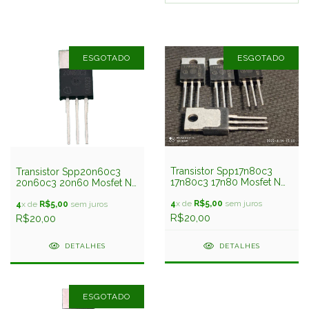
ESGOTADO
ESGOTADO
Transistor Spp17n80c3
Transistor Spp20n60c3
17n80c3 17n80 Mosfet N
20n60c3 20n60 Mosfet N
17amp 800v COOLMOS™
20amp 600v COOLMOS™
Infineon
4
x de
R$5,00
sem juros
Infineon
4
x de
R$5,00
sem juros
R$20,00
R$20,00
DETALHES
DETALHES
ESGOTADO