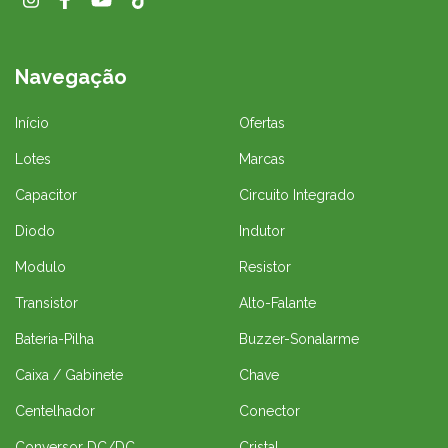
Navegação
Início
Ofertas
Lotes
Marcas
Capacitor
Circuito Integrado
Diodo
Indutor
Modulo
Resistor
Transistor
Alto-Falante
Bateria-Pilha
Buzzer-Sonalarme
Caixa / Gabinete
Chave
Centelhador
Conector
Conversor DC/DC
Cristal