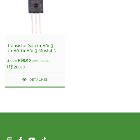
Transistor Spp11n80c3
11n80 11n80c3 Mosfet N
11amp 800v Coolmos™
Infineon
4
x de
R$5,00
sem juros
R$20,00
DETALHES