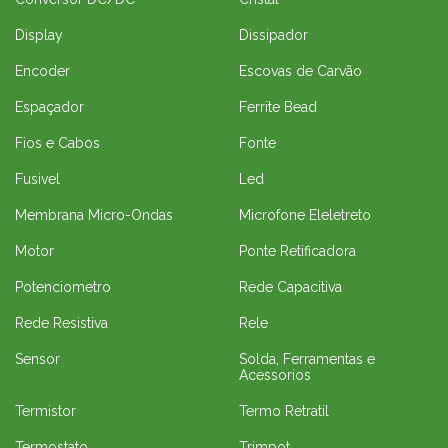
Display
Dissipador
Encoder
Escovas de Carvão
Espaçador
Ferrite Bead
Fios e Cabos
Fonte
Fusivel
Led
Membrana Micro-Ondas
Microfone Eleletreto
Motor
Ponte Retificadora
Potenciometro
Rede Capacitiva
Rede Resistiva
Rele
Sensor
Solda, Ferramentas e
Acessorios
Termistor
Termo Retratil
Termostato
Trimpot