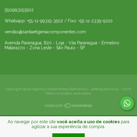
5511993153502
Whatsapp: +55-11-99315-3502 / Fixo: +55-11-2339-9210
vendas@santaefigeniacomponentes.com
Avenida Paranagua, 820 - Loja - Vila Paranagua - Ermelino
Matarazzo - Zona Leste - São Paulo - SP
Copyright Santa Ifigenia Componentes Eletronicos - 46684537000119 - 2026.
Todos os direitos reservados.
Ao navegar por este site
você aceita o uso de cookies
para
agilizar a sua experiência de compra.