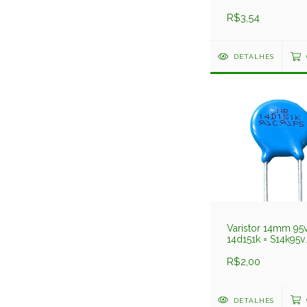
275v Ge
R$3,54
DETALHES
Varistor 14mm 95v
14d151k = S14k95v
Cosonic
R$2,00
DETALHES