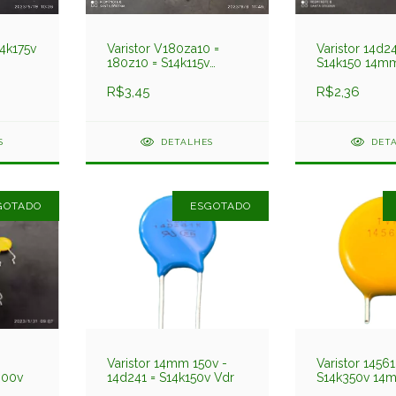
14k175v
Varistor V180za10 =
Varistor 14d24
180z10 = S14k115v
S14k150 14m
14mm 115v Ge
R$3,45
R$2,36
S
DETALHES
DET
GOTADO
ESGOTADO
Varistor 14mm 150v -
Varistor 14561
300v
14d241 = S14k150v Vdr
S14k350v 14
Tvr