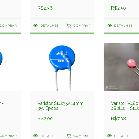
Epcos
S14k20v 14m
R$2,36
R$2,50
COMPRAR
DETALHES
COMPRAR
DETALHES
 -
Varistor S14k35v 14mm
Varistor V480
35v Epcos
480l40 = S14
14mm 480v 
R$2,00
R$7,08
COMPRAR
DETALHES
COMPRAR
DETALHES