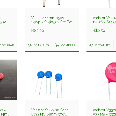
=
Varistor 14mm 150v -
Varistor V120
50v
14241 = S14k150v Pre Tvr
120z6 = S14k
75v Ge
R$2,00
R$2,50
COMPRAR
DETALHES
COMPRAR
DETALHES
ap =
Varistor S14k300 Serie
Varistor V33z
v 14mm
B72214S 14mm 300v
V33za5 = 33z5