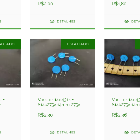
R$2,00
R$1,80
S
DETALHES
DET
GOTADO
ESGOTADO
a =
Varistor 14d431k =
Varistor 14d43
v
S14k275v 14mm 275v
S14k275v 14m
Pre
R$2,30
R$2,36
S
DETALHES
DET