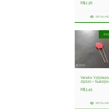
R$2,36
DETALHE
ES
Varistor V250la20
250l20 = S14k250
14mm 250v Ge
R$3,45
DETALHE