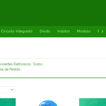
Circuito Integrado
Diodo
Indutor
Modulo
Resi
onentes Eletronicos. Todos
ma de Pedido.