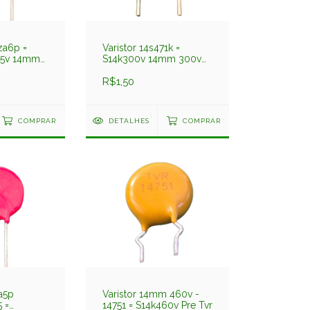
za6p =
Varistor 14s471k =
75v 14mm
S14k300v 14mm 300v
Pre
R$1,50
COMPRAR
DETALHES
COMPRAR
a5p
Varistor 14mm 460v -
 =
14751 = S14k460v Pre Tvr