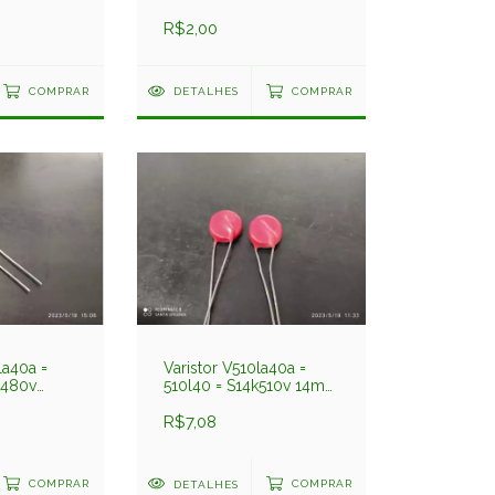
m 20v Ge
R$2,00
COMPRAR
DETALHES
COMPRAR
la40a =
Varistor V510la40a =
k480v
510l40 = S14k510v 14mm
Ge
510v Ge
R$7,08
COMPRAR
DETALHES
COMPRAR