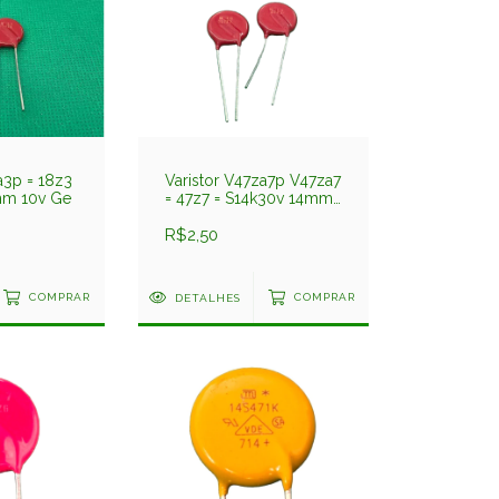
a3p = 18z3
Varistor V47za7p V47za7
mm 10v Ge
= 47z7 = S14k30v 14mm
30v Ge
R$2,50
COMPRAR
DETALHES
COMPRAR