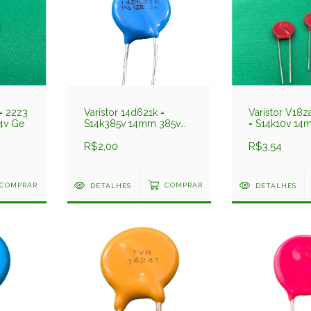
= 22z3
Varistor 14d621k =
Varistor V18z
4v Ge
S14k385v 14mm 385v
= S14k10v 14
Cosonic
R$2,00
R$3,54
COMPRAR
DETALHES
COMPRAR
DETALHES