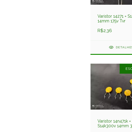
Varistor 14271 = S
14mm 175v Tvr
R$2,36
DETALHE
ES
Varistor 14n471k =
S14k300v 14mm 