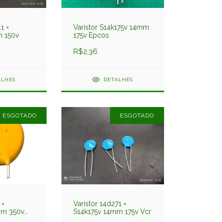
1 =
Varistor S14k175v 14mm
m 150v
175v Epcos
R$2,36
ALHES
DETALHES
ESGOTADO
ESGOTADO
 =
Varistor 14d271 =
mm 350v
S14k175v 14mm 175v Vcr