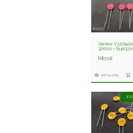
Varistor V320la20
320l20 = S14k320
14mm 320v Ge
R$7,08
DETALHES
ES