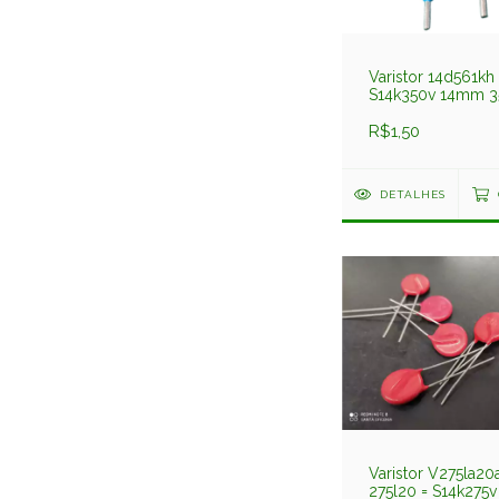
Varistor 14d561kh 
S14k350v 14mm 3
Pre Svr
R$1,50
DETALHES
Varistor V275la20
275l20 = S14k275