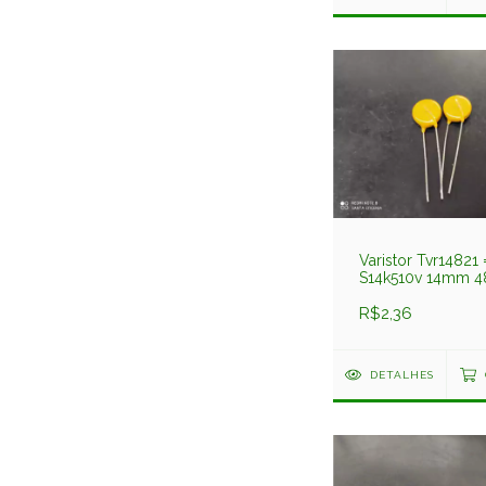
Varistor Tvr14821 
S14k510v 14mm 4
Tks
R$2,36
DETALHES