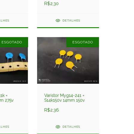
R$2,30
ALHES
DETALHES
ESGOTADO
ESGOTADO
1k =
Varistor Myg14-241 =
m 275v
S14k150v 14mm 150v
R$2,36
ALHES
DETALHES