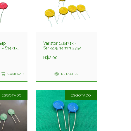
a4p
Varistor 14s431k =
 = S14k17v
S14k275 14mm 275v
R$2,00
COMPRAR
DETALHES
ESGOTADO
ESGOTADO