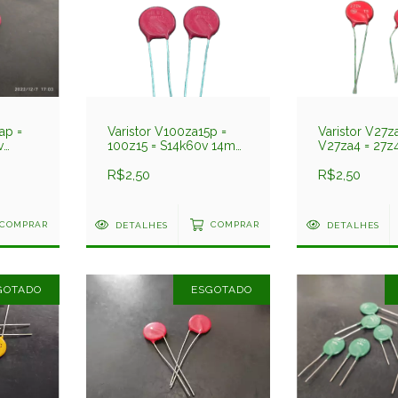
ap =
Varistor V100za15p =
Varistor V27z
v
100z15 = S14k60v 14mm
V27za4 = 27z4
60v Ge
14mm 17v Ge
R$2,50
R$2,50
COMPRAR
DETALHES
COMPRAR
DETALHES
GOTADO
ESGOTADO