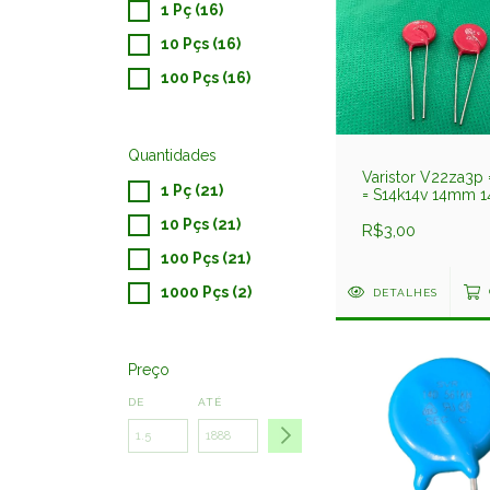
1 Pç (16)
10 Pçs (16)
100 Pçs (16)
Quantidades
Varistor V22za3p 
1 Pç (21)
= S14k14v 14mm 1
10 Pçs (21)
R$3,00
100 Pçs (21)
1000 Pçs (2)
DETALHES
Preço
DE
ATÉ