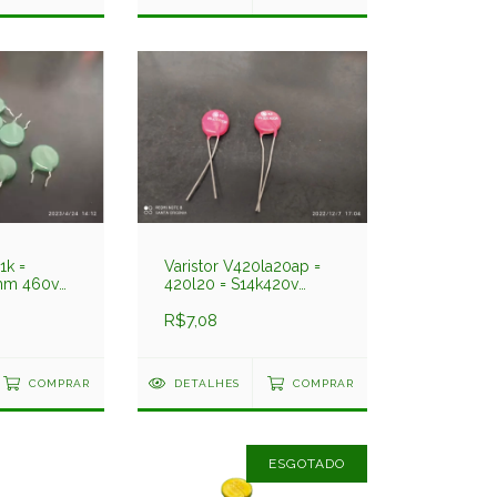
1k =
Varistor V420la20ap =
mm 460v
420l20 = S14k420v
14mm 420v Ge
R$7,08
COMPRAR
DETALHES
COMPRAR
ESGOTADO