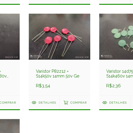
=
Varistor P82z12 =
Varistor 14d75
80v
S14k50v 14mm 50v Ge
S14k460v 14
Pre
R$3,54
R$2,36
COMPRAR
DETALHES
COMPRAR
DETALHES