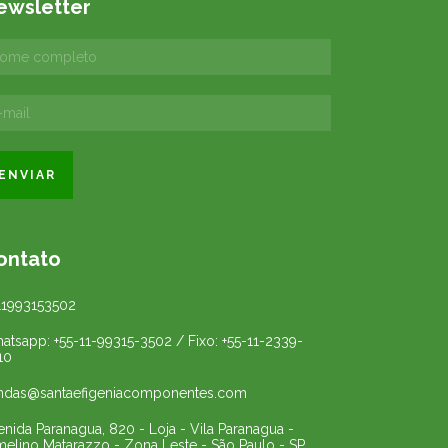
ewsletter
ontato
11993153502
atsapp: +55-11-99315-3502 / Fixo: +55-11-2339-
10
ndas@santaefigeniacomponentes.com
enida Paranagua, 820 - Loja - Vila Paranagua -
melino Matarazzo - Zona Leste - São Paulo - SP