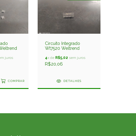
grado
Circuito Integrado
Weltrend
Wt7520 Weltrend
m juros
4
x de
R$5,02
sem juros
R$20,06
COMPRAR
DETALHES