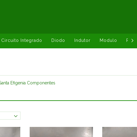
Circuito Integrado
Diodo
Indutor
Modulo
Resi
anta Efigenia Componentes