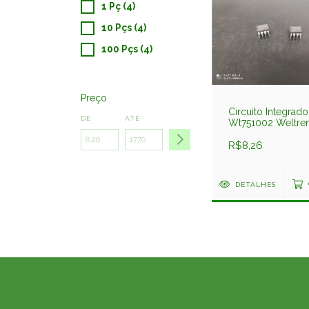
1 Pç (4)
10 Pçs (4)
100 Pçs (4)
Preço
Circuito Integrado
DE
ATÉ
Wt751002 Weltre
R$8,26
DETALHES