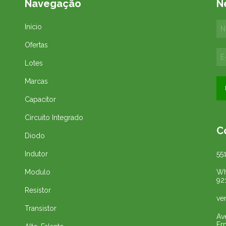
Navegação
N
Início
Ofertas
Lotes
Marcas
Capacitor
Circuito Integrado
C
Diodo
Indutor
55
Modulo
Wh
92
Resistor
ve
Transistor
Av
Er