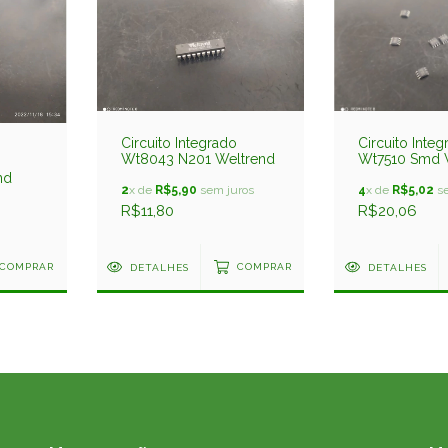
Circuito Integrado
Circuito Inte
Wt8043 N201 Weltrend
Wt7510 Smd 
nd
2
x de
R$5,90
sem juros
4
x de
R$5,02
se
R$11,80
R$20,06
COMPRAR
DETALHES
COMPRAR
DETALHES