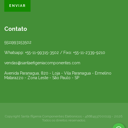
Contato
5511993153502
Whatsapp: +55-11-99315-3502 / Fixo: +55-11-2339-9210
vendas@santaefigeniacomponentes.com
Avenida Paranagua, 820 - Loja - Vila Paranagua - Ermelino
Matarazzo - Zona Leste - São Paulo - SP
Copyright Santa Ifigenia Componentes Eletronicos - 46684537000119 - 2026.
Todos os direitos reservados.