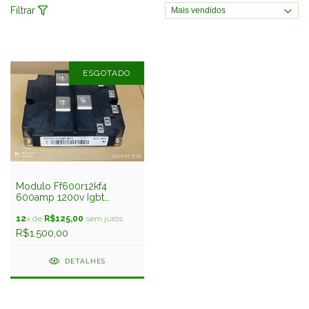
Filtrar
ESGOTADO
Modulo Ff600r12kf4
600amp 1200v Igbt
Infineon Usado
12
x de
R$125,00
sem juros
R$1.500,00
DETALHES