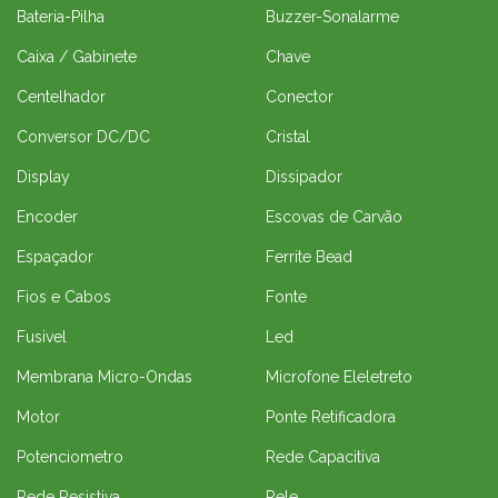
Bateria-Pilha
Buzzer-Sonalarme
Caixa / Gabinete
Chave
Centelhador
Conector
Conversor DC/DC
Cristal
Display
Dissipador
Encoder
Escovas de Carvão
Espaçador
Ferrite Bead
Fios e Cabos
Fonte
Fusivel
Led
Membrana Micro-Ondas
Microfone Eleletreto
Motor
Ponte Retificadora
Potenciometro
Rede Capacitiva
Rede Resistiva
Rele