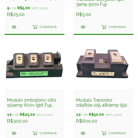
Fuji
3amp 900v Fuji
5
x de
R$5,00
sem juros
R$25,00
R$5,00
COMPRAR
COMPRAR
Modulo 2mbi150nc-060
Modulo Transistor
150amp 600v Igbt Fuji
1di480a-055 480amp 550v
Usado
Fuji Usado
12
x de
R$25,00
sem juros
12
x de
R$50,00
sem juros
R$300,00
R$600,00
COMPRAR
COMPRAR