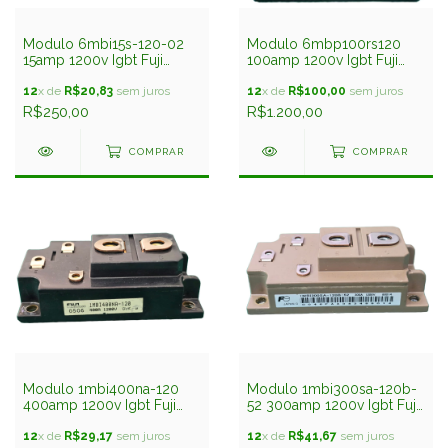
Modulo 6mbi15s-120-02
Modulo 6mbp100rs120
15amp 1200v Igbt Fuji
100amp 1200v Igbt Fuji
Seminovo
Seminovo
12
x de
R$20,83
sem juros
12
x de
R$100,00
sem juros
R$250,00
R$1.200,00
COMPRAR
COMPRAR
Modulo 1mbi400na-120
Modulo 1mbi300sa-120b-
400amp 1200v Igbt Fuji
52 300amp 1200v Igbt Fuji
Seminovo
Seminovo
12
x de
R$29,17
sem juros
12
x de
R$41,67
sem juros