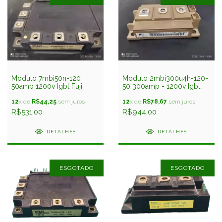
Modulo 7mbi50n-120
Modulo 2mbi300u4h-120-
50amp 1200v Igbt Fuji
50 300amp - 1200v Igbt
Usado
Fuji Usado
12
x de
R$44,25
sem juros
12
x de
R$78,67
sem juros
R$531,00
R$944,00
DETALHES
DETALHES
ESGOTADO
ESGOTADO