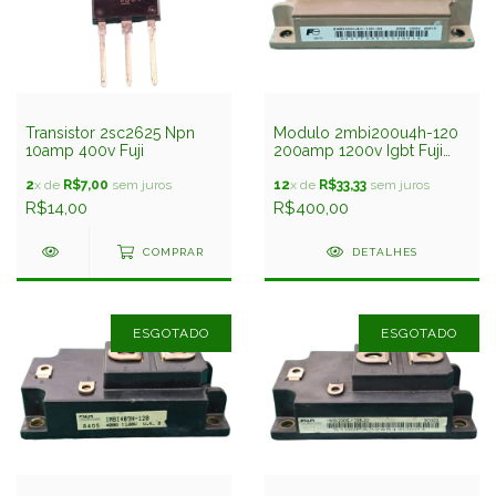
Transistor 2sc2625 Npn
Modulo 2mbi200u4h-120
10amp 400v Fuji
200amp 1200v Igbt Fuji
Seminovo
2
x de
R$7,00
sem juros
12
x de
R$33,33
sem juros
R$14,00
R$400,00
COMPRAR
DETALHES
ESGOTADO
ESGOTADO