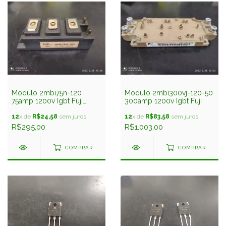
Modulo 2mbi75n-120
Modulo 2mbi300vj-120-50
75amp 1200v Igbt Fuji
300amp 1200v Igbt Fuji
Usado
12
x de
R$24,58
sem juros
12
x de
R$83,58
sem juros
R$295,00
R$1.003,00
COMPRAR
COMPRAR