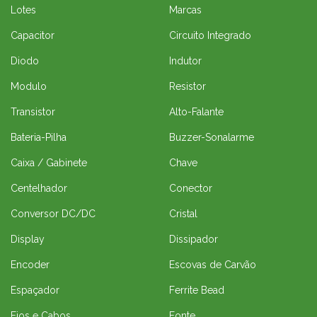
Lotes
Marcas
Capacitor
Circuito Integrado
Diodo
Indutor
Modulo
Resistor
Transistor
Alto-Falante
Bateria-Pilha
Buzzer-Sonalarme
Caixa / Gabinete
Chave
Centelhador
Conector
Conversor DC/DC
Cristal
Display
Dissipador
Encoder
Escovas de Carvão
Espaçador
Ferrite Bead
Fios e Cabos
Fonte