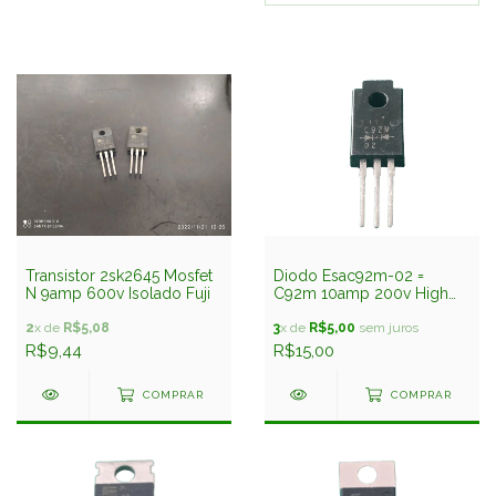
Transistor 2sk2645 Mosfet
Diodo Esac92m-02 =
N 9amp 600v Isolado Fuji
C92m 10amp 200v High
Speed Fuji
2
x de
R$5,08
3
x de
R$5,00
sem juros
R$9,44
R$15,00
COMPRAR
COMPRAR