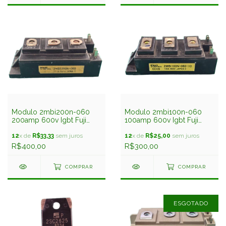
Modulo 2mbi200n-060
Modulo 2mbi100n-060
200amp 600v Igbt Fuji
100amp 600v Igbt Fuji
Usado
Usado
12
x de
R$33,33
sem juros
12
x de
R$25,00
sem juros
R$400,00
R$300,00
COMPRAR
COMPRAR
ESGOTADO