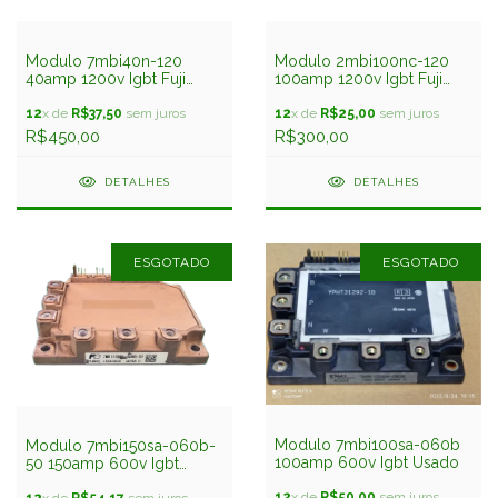
Modulo 7mbi40n-120
Modulo 2mbi100nc-120
40amp 1200v Igbt Fuji
100amp 1200v Igbt Fuji
Usado
Seminovo
12
x de
R$37,50
sem juros
12
x de
R$25,00
sem juros
R$450,00
R$300,00
DETALHES
DETALHES
ESGOTADO
ESGOTADO
Modulo 7mbi100sa-060b
Modulo 7mbi150sa-060b-
100amp 600v Igbt Usado
50 150amp 600v Igbt
Usado
12
x de
R$50,00
sem juros
12
x de
R$54,17
sem juros