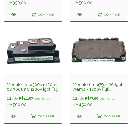
R$350,00
R$500,00
COMPRAR
COMPRAR
Modulo 1mbi300sa-120b-
Modulo 6mbi75s-120 Igbt
02 300amp 1200v Igbt Fuji
75amp - 1200v Fuji
Seminovo
Seminovo
12
x de
R$41,67
sem juros
12
x de
R$37,50
sem juros
R$500,00
R$450,00
COMPRAR
COMPRAR