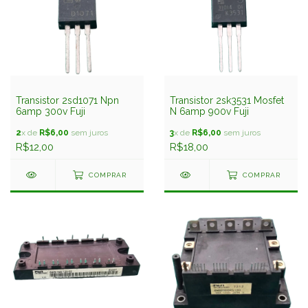
Transistor 2sd1071 Npn
Transistor 2sk3531 Mosfet
6amp 300v Fuji
N 6amp 900v Fuji
2
x de
R$6,00
sem juros
3
x de
R$6,00
sem juros
R$12,00
R$18,00
COMPRAR
COMPRAR