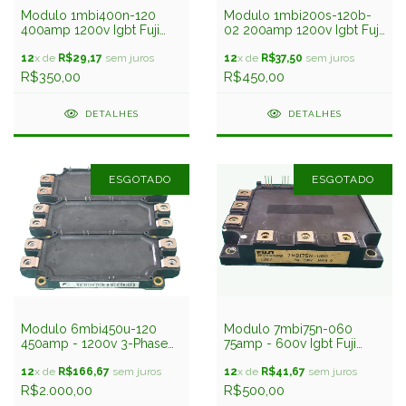
Modulo 1mbi400n-120
Modulo 1mbi200s-120b-
400amp 1200v Igbt Fuji
02 200amp 1200v Igbt Fuji
Seminovo
Seminovo
12
x de
R$29,17
sem juros
12
x de
R$37,50
sem juros
R$350,00
R$450,00
DETALHES
DETALHES
ESGOTADO
ESGOTADO
Modulo 6mbi450u-120
Modulo 7mbi75n-060
450amp - 1200v 3-Phase
75amp - 600v Igbt Fuji
Fuji Seminovo
Seminovo
12
x de
R$166,67
sem juros
12
x de
R$41,67
sem juros
R$2.000,00
R$500,00