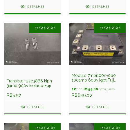
DETALHES
DETALHES
ESGOTADO
ESGOTADO
Modulo 7mbi100n-060
100amp 600v Igbt Fuji
Transistor 2sc3866 Npn
Usado
3amp 900v Isolado Fuji
12
x de
R$54,08
sem juros
R$5,90
R$649,00
DETALHES
DETALHES
ESGOTADO
ESGOTADO