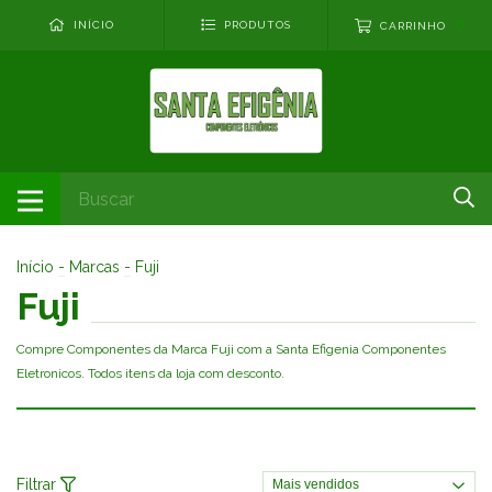
0
INÍCIO
PRODUTOS
CARRINHO
Início
-
Marcas
-
Fuji
Fuji
Compre Componentes da Marca Fuji com a Santa Efigenia Componentes
Eletronicos. Todos itens da loja com desconto.
Filtrar