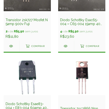
Transistor 2sk727 Mosfet N
Diodo Schottky Esac65-
5amp 900v Fuji
004 = C65-004 15amp 40v
Fuji
2
x de
R$5,90
sem juros
4
x de
R$5,90
sem juros
R$11,80
R$23,60
COMPRAR
COMPRAR
Diodo Schottky Esae83-
004 = E83-004 60amp 40v
Transistor 2sc3866 Npn