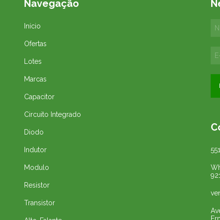
Navegação
N
Início
Ofertas
Lotes
Marcas
Capacitor
Circuito Integrado
C
Diodo
Indutor
55
Modulo
Wh
92
Resistor
ve
Transistor
Av
Er