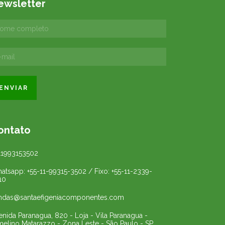
ewsletter
ontato
11993153502
atsapp: +55-11-99315-3502 / Fixo: +55-11-2339-
10
ndas@santaefigeniacomponentes.com
enida Paranagua, 820 - Loja - Vila Paranagua -
melino Matarazzo - Zona Leste - São Paulo - SP