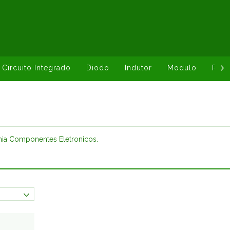
Circuito Integrado
Diodo
Indutor
Modulo
Resi
nia Componentes Eletronicos.