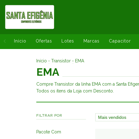
Início
Ofertas
Lotes
Marcas
Capacitor
Início
-
Transistor
-
EMA
EMA
Compre Transistor da linha EMA com a Santa Efige
Todos os itens da Loja com Desconto.
FILTRAR POR
Pacote Com