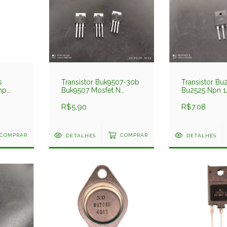
s
Transistor Buk9507-30b
Transistor Bu
mp
Buk9507 Mosfet N
Bu2525 Npn 
75amp 30v Nxp
1500v Philips
R$5,90
R$7,08
COMPRAR
DETALHES
COMPRAR
DETALHES