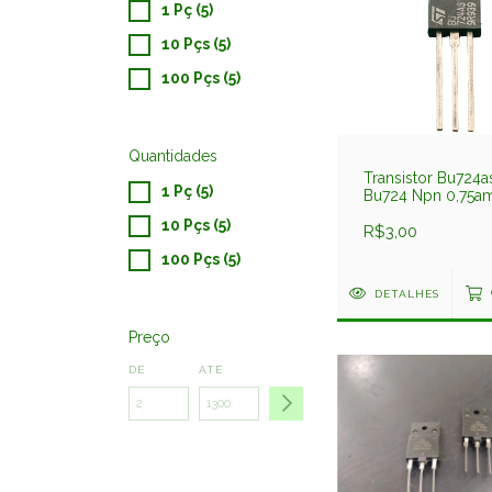
1 Pç (5)
10 Pçs (5)
100 Pçs (5)
Quantidades
Transistor Bu724a
1 Pç (5)
Bu724 Npn 0,75a
650v To126-3 St
10 Pçs (5)
R$3,00
100 Pçs (5)
DETALHES
Preço
DE
ATÉ