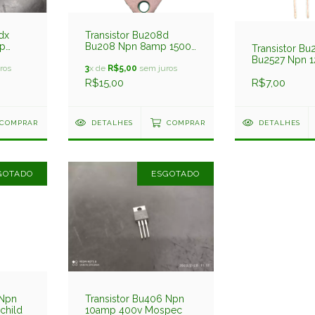
dx
Transistor Bu208d
mp
Bu208 Npn 8amp 1500v
Transistor Bu
Original Sid
Bu2527 Npn 
ros
3
x de
R$5,00
sem juros
800v Philips
R$15,00
R$7,00
COMPRAR
DETALHES
COMPRAR
DETALHES
GOTADO
ESGOTADO
 Npn
Transistor Bu406 Npn
child
10amp 400v Mospec