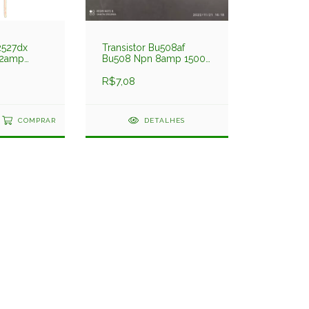
2527dx
Transistor Bu508af
12amp
Bu508 Npn 8amp 1500v
Philips
R$7,08
COMPRAR
DETALHES