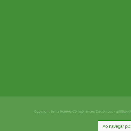
Copyright Santa Ifigenia Componentes Eletronicos - 46684537
Ao navegar por