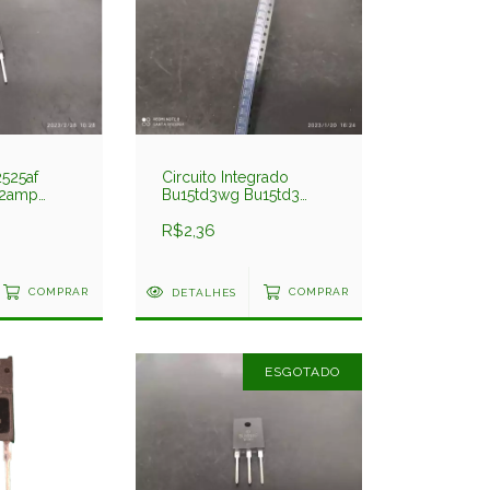
2525af
Circuito Integrado
12amp
Bu15td3wg Bu15td3
Smd Ssop-5 Regulador
200ma 1,5v Rohm
R$2,36
COMPRAR
DETALHES
COMPRAR
ESGOTADO