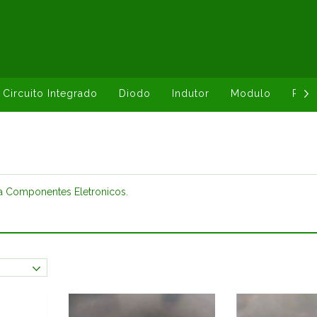
Circuito Integrado
Diodo
Indutor
Modulo
Resi
ia Componentes Eletronicos.