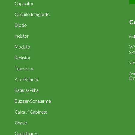
Capacitor
Circuito Integrado
C
Diodo
Indutor
55
Modulo
Wh
92
Resistor
ve
Transistor
Av
Er
Alto-Falante
Bateria-Pilha
Buzzer-Sonalarme
Caixa / Gabinete
Chave
Centelhador