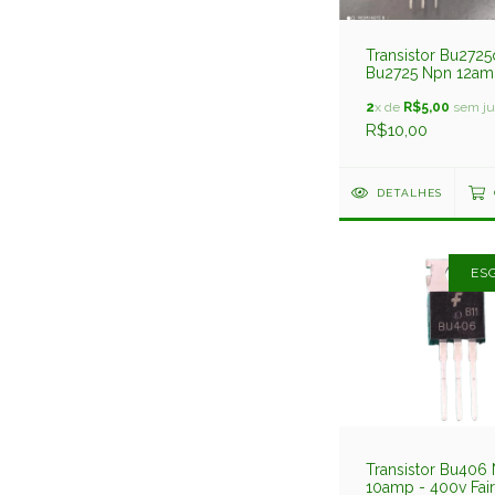
Transistor Bu2725
Bu2725 Npn 12a
1700v
2
x de
R$5,00
sem ju
R$10,00
DETALHES
ES
Transistor Bu406
10amp - 400v Fair