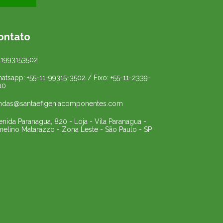
ontato
11993153502
atsapp: +55-11-99315-3502 / Fixo: +55-11-2339-
10
ndas@santaefigeniacomponentes.com
enida Paranagua, 820 - Loja - Vila Paranagua -
melino Matarazzo - Zona Leste - São Paulo - SP