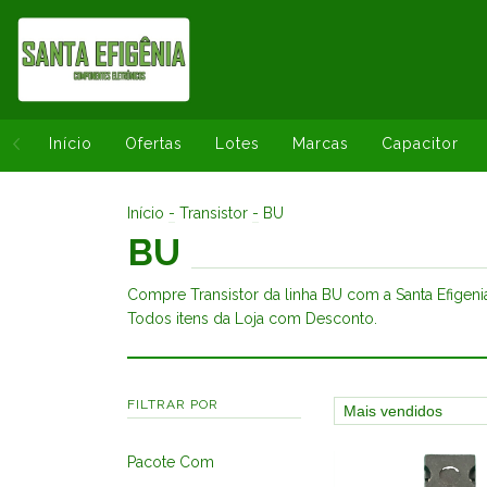
Início
Ofertas
Lotes
Marcas
Capacitor
Início
-
Transistor
-
BU
BU
Compre Transistor da linha BU com a Santa Efigen
Todos itens da Loja com Desconto.
FILTRAR POR
Pacote Com