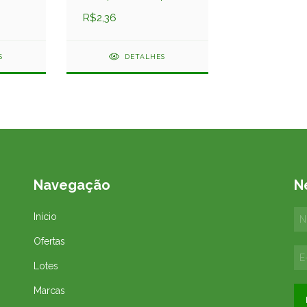
R$2,36
S
DETALHES
Navegação
N
Início
Ofertas
Lotes
Marcas