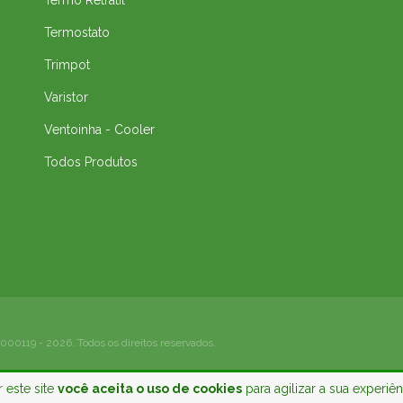
Termo Retratil
Termostato
Trimpot
Varistor
Ventoinha - Cooler
Todos Produtos
000119 - 2026. Todos os direitos reservados.
 este site
você aceita o uso de cookies
para agilizar a sua experiê