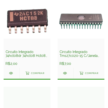
Circuito Integrado
Circuito Integrado
74hct08dr 74hct08 Hct08
Tms27c020-15 C/Janela
Smd Texas
Texas
R$2,00
R$7,00
COMPRAR
COMPRAR