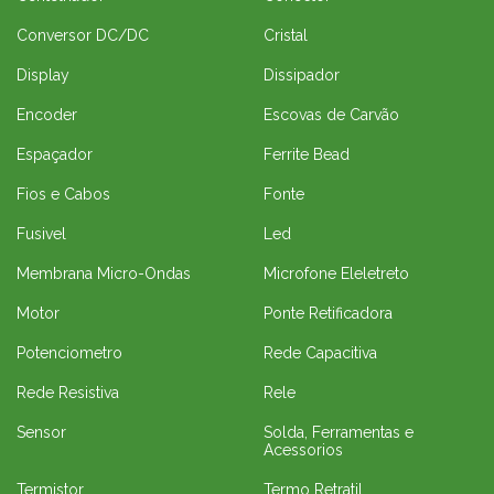
Conversor DC/DC
Cristal
Display
Dissipador
Encoder
Escovas de Carvão
Espaçador
Ferrite Bead
Fios e Cabos
Fonte
Fusivel
Led
Membrana Micro-Ondas
Microfone Eleletreto
Motor
Ponte Retificadora
Potenciometro
Rede Capacitiva
Rede Resistiva
Rele
Sensor
Solda, Ferramentas e
Acessorios
Termistor
Termo Retratil