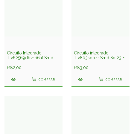
Circuito Integrado
Circuito integrado
Tlv62569dbvr 16af Smd
Tlv803sdbzr Smd Sot23 =
Sot23-5 Texas
Votq Texas
R$2,00
R$3,00
COMPRAR
COMPRAR