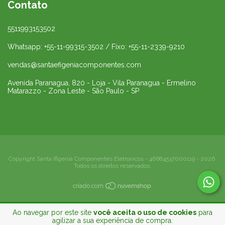
Contato
5511993153502
Whatsapp: +55-11-99315-3502 / Fixo: +55-11-2339-9210
vendas@santaefigeniacomponentes.com
Avenida Paranagua, 820 - Loja - Vila Paranagua - Ermelino
Matarazzo - Zona Leste - São Paulo - SP
Copyright Santa Ifigenia Componentes Eletronicos - 46684537000119 - 2026.
Todos os direitos reservados.
Ao navegar por este site
você aceita o uso de cookies
para
agilizar a sua experiência de compra.