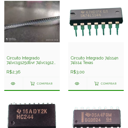
Circuito Integrado
Circuito Integrado 74ls14n
74lvc1g125dbvr 74lvc1g125
74ls14 Texas
Smd Sot23-5 Texas
R$2,36
R$3,00
COMPRAR
COMPRAR