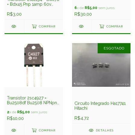
= Bdx45 Pnp 1amp 60v
6
x de
R$5,00
sem juros
Hitachi
R$3,00
R$30,00
COMPRAR
COMPRAR
ESGOTADO
Transistor 2sc4927 =
Bu2508df Bu2508 NPNpn
Circuito Integrado Ha17741
8amp 1500v Hitachi
Hitachi
2
x de
R$5,00
sem juros
R$4,72
R$10,00
DETALHES
COMPRAR