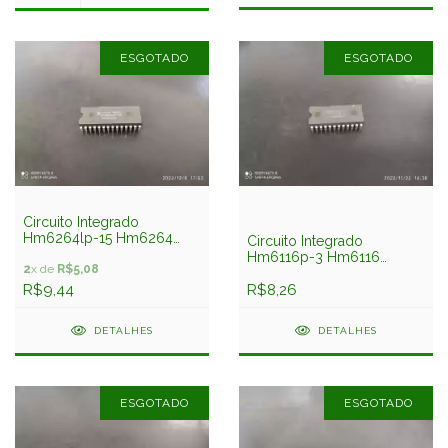
ESGOTADO
ESGOTADO
Circuito Integrado
Hm6264lp-15 Hm6264
Circuito Integrado
Hitachi
Hm6116p-3 Hm6116
2
x de
R$5,08
Hitachi
R$9,44
R$8,26
DETALHES
DETALHES
ESGOTADO
ESGOTADO