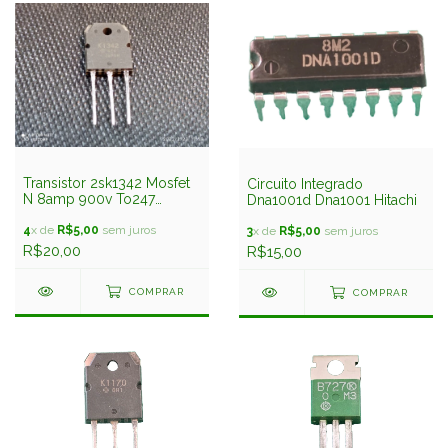
Transistor 2sk1342 Mosfet
Circuito Integrado
N 8amp 900v To247
Dna1001d Dna1001 Hitachi
Hitachi
4
x de
R$5,00
sem juros
3
x de
R$5,00
sem juros
R$20,00
R$15,00
COMPRAR
COMPRAR