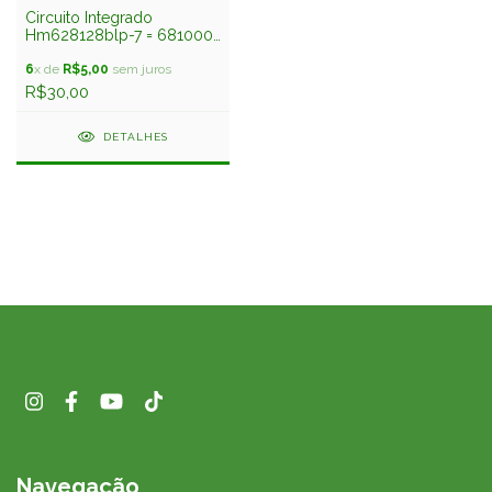
Circuito Integrado
Hm628128blp-7 = 681000
= 511000 Hitachi
6
x de
R$5,00
sem juros
R$30,00
DETALHES
Navegação