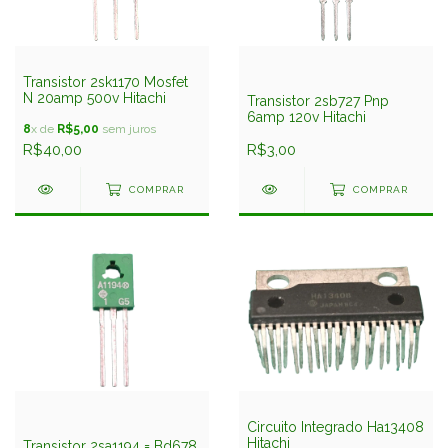
Transistor 2sk1170 Mosfet
N 20amp 500v Hitachi
Transistor 2sb727 Pnp
6amp 120v Hitachi
8
x de
R$5,00
sem juros
R$40,00
R$3,00
COMPRAR
COMPRAR
Circuito Integrado Ha13408
Hitachi
Transistor 2sa1194 = Bd678