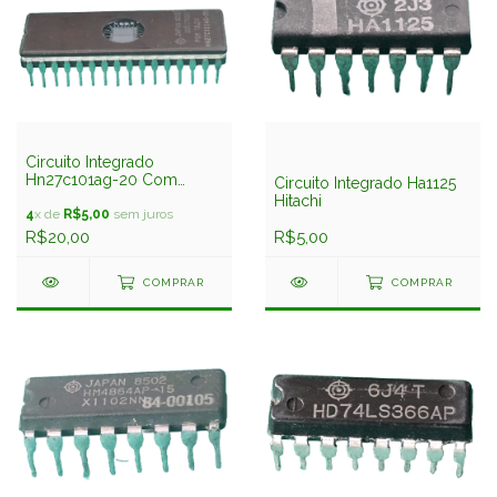
Circuito Integrado
Hn27c101ag-20 Com
Circuito Integrado Ha1125
Janela Hitachi
Hitachi
4
x de
R$5,00
sem juros
R$20,00
R$5,00
COMPRAR
COMPRAR