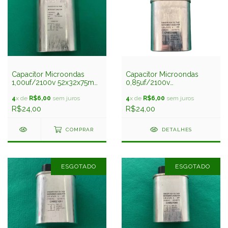
Capacitor Microondas
Capacitor Microondas
1,00uf/2100v 52x32x75mm
0,85uf/2100v
Faston 6,3mm 3t
52x32x66mm Faston
4
x de
R$6,00
sem juros
4,8mm 2t
4
x de
R$6,00
sem juros
R$24,00
R$24,00
COMPRAR
DETALHES
ESGOTADO
ESGOTADO