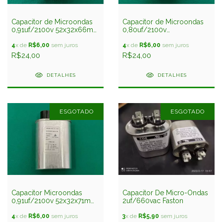
Capacitor de Microondas
Capacitor de Microondas
0,91uf/2100v 52x32x66mm
0,80uf/2100v
Faston 4,8mm 2t
52x32x66mm Faston
4
x de
R$6,00
sem juros
4,8mm 2t
4
x de
R$6,00
sem juros
R$24,00
R$24,00
DETALHES
DETALHES
ESGOTADO
ESGOTADO
Capacitor Microondas
Capacitor De Micro-Ondas
0,91uf/2100v 52x32x71mm
2uf/660vac Faston
Faston 6,3mm 3t
4
x de
R$6,00
sem juros
3
x de
R$5,90
sem juros