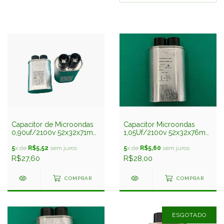
Capacitor de Microondas
Capacitor Microondas
0,90uf/2100v 52x32x71mm
1,05Uf/2100v 52x32x76mm
Faston 4,8mm 2t
Faston 4,8mm 2t
5
x de
R$5,52
sem juros
5
x de
R$5,60
sem juros
R$27,60
R$28,00
COMPRAR
COMPRAR
ESGOTADO