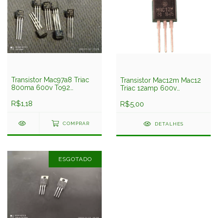
Transistor Mac97a8 Triac
Transistor Mac12m Mac12
800ma 600v To92
Triac 12amp 600v
Motorola
Motorola
R$1,18
R$5,00
COMPRAR
DETALHES
ESGOTADO