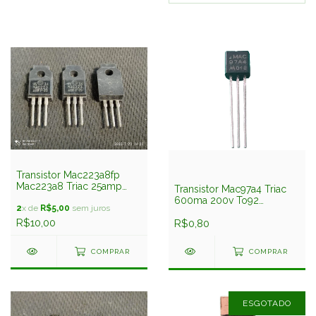
Transistor Mac223a8fp
Mac223a8 Triac 25amp
Transistor Mac97a4 Triac
600v Isolado Motorola
600ma 200v To92
2
x de
R$5,00
sem juros
Motorola
R$10,00
R$0,80
COMPRAR
COMPRAR
ESGOTADO