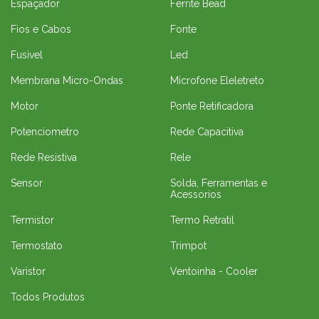
Espaçador
Ferrite Bead
Fios e Cabos
Fonte
Fusivel
Led
Membrana Micro-Ondas
Microfone Eleletreto
Motor
Ponte Retificadora
Potenciometro
Rede Capacitiva
Rede Resistiva
Rele
Sensor
Solda, Ferramentas e
Acessorios
Termistor
Termo Retratil
Termostato
Trimpot
Varistor
Ventoinha - Cooler
Todos Produtos