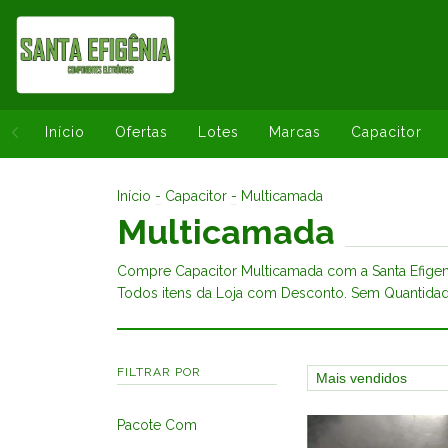
Início
Ofertas
Lotes
Marcas
Capacitor
Início
-
Capacitor
-
Multicamada
Multicamada
Compre Capacitor Multicamada com a Santa Efigen
Todos itens da Loja com Desconto. Sem Quantida
FILTRAR POR
Pacote Com