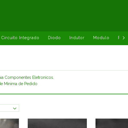
Circuito Integrado
Diodo
Indutor
Modulo
Resi
ia Componentes Eletronicos.
de Minima de Pedido