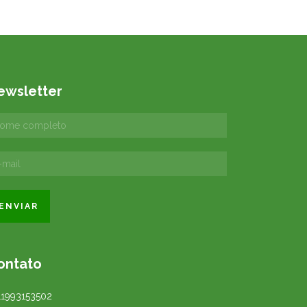
ewsletter
ontato
11993153502