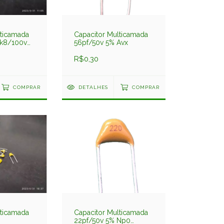
lticamada
Capacitor Multicamada
1k8/100v
56pf/50v 5% Avx
986
R$0,30
COMPRAR
DETALHES
COMPRAR
lticamada
Capacitor Multicamada
22pf/50v 5% Np0