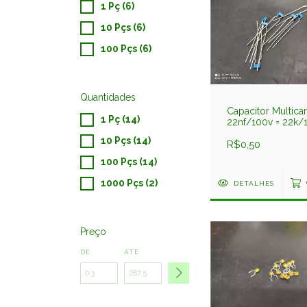
1 Pç (6)
10 Pçs (6)
100 Pçs (6)
Quantidades
Capacitor Multic
1 Pç (14)
22nf/100v = 22k/
10% Epcos
10 Pçs (14)
R$0,50
100 Pçs (14)
1000 Pçs (2)
DETALHES
Preço
DE
ATÉ