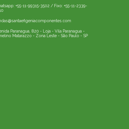
atsapp: +55-11-99315-3502 / Fixo: +55-11-2339-
10
ndas@santaefigeniacomponentes.com
enida Paranagua, 820 - Loja - Vila Paranagua -
melino Matarazzo - Zona Leste - São Paulo - SP