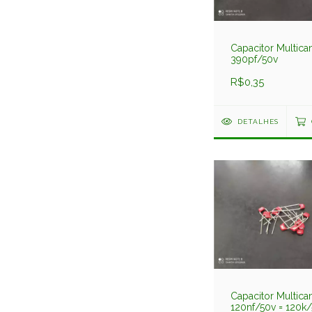
Capacitor Multic
390pf/50v
R$0,35
DETALHES
Capacitor Multic
120nf/50v = 120k