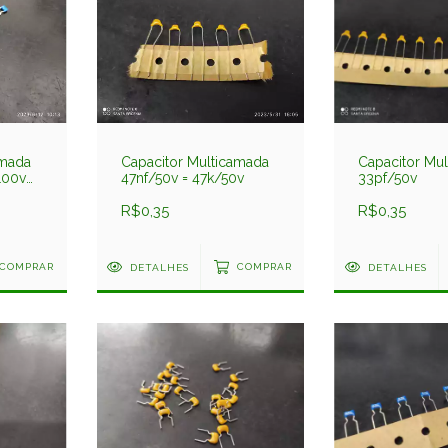
amada
Capacitor Multicamada
Capacitor Mu
100v
47nf/50v = 47k/50v
33pf/50v
R$0,35
R$0,35
COMPRAR
DETALHES
COMPRAR
DETALHES