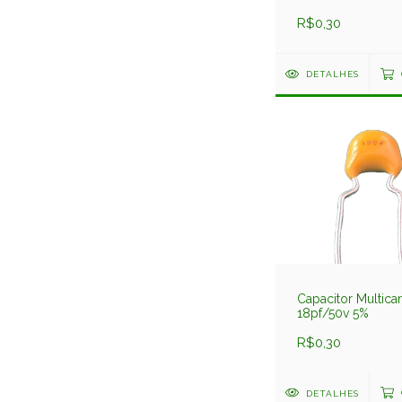
10% Vm
R$0,30
DETALHES
Capacitor Multic
18pf/50v 5%
R$0,30
DETALHES