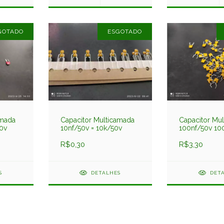
GOTADO
ESGOTADO
amada
Capacitor Multicamada
Capacitor Mu
0v
10nf/50v = 10k/50v
100nf/50v 10
20% Am
R$0,30
R$3,30
S
DETALHES
DET