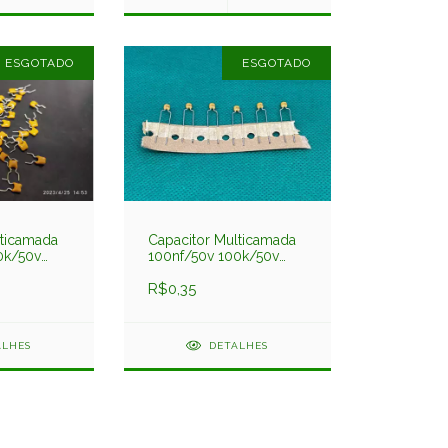
ESGOTADO
ESGOTADO
lticamada
Capacitor Multicamada
0k/50v
100nf/50v 100k/50v
Fitado
R$0,35
ALHES
DETALHES