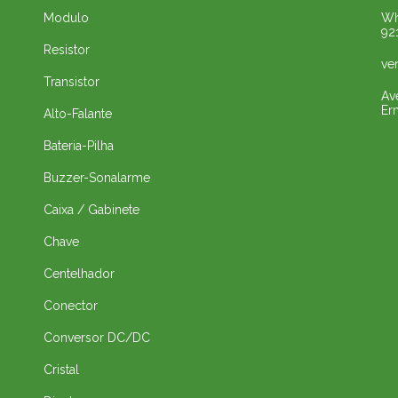
Modulo
Wh
92
Resistor
ve
Transistor
Av
Er
Alto-Falante
Bateria-Pilha
Buzzer-Sonalarme
Caixa / Gabinete
Chave
Centelhador
Conector
Conversor DC/DC
Cristal