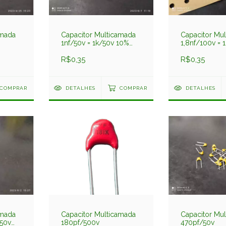
amada
Capacitor Multicamada
Capacitor Mu
1nf/50v = 1k/50v 10%
1,8nf/100v = 
Pre
5% Serie B37
R$0,35
Siemens
R$0,35
COMPRAR
DETALHES
COMPRAR
DETALHES
amada
Capacitor Multicamada
Capacitor Mu
/50v
180pf/500v
470pf/50v