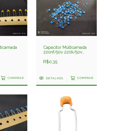
lticamada
Capacitor Multicamada
220nf/50v 220k/50v
10% 5mm
R$0,35
COMPRAR
DETALHES
COMPRAR