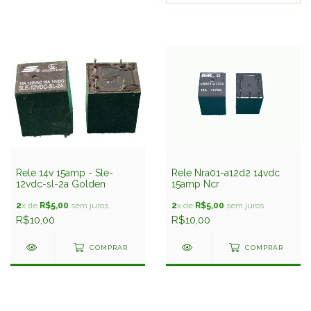
Rele 14v 15amp - Sle-
Rele Nra01-a12d2 14vdc
12vdc-sl-2a Golden
15amp Ncr
2
x de
R$5,00
sem juros
2
x de
R$5,00
sem juros
R$10,00
R$10,00
COMPRAR
COMPRAR