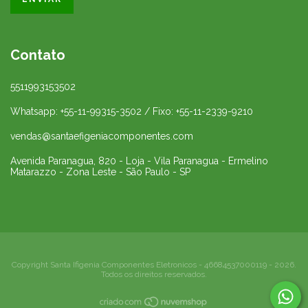
Contato
5511993153502
Whatsapp: +55-11-99315-3502 / Fixo: +55-11-2339-9210
vendas@santaefigeniacomponentes.com
Avenida Paranagua, 820 - Loja - Vila Paranagua - Ermelino
Matarazzo - Zona Leste - São Paulo - SP
Copyright Santa Ifigenia Componentes Eletronicos - 46684537000119 - 2026.
Todos os direitos reservados.