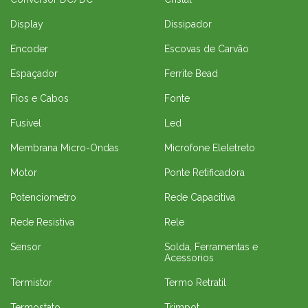
Display
Dissipador
Encoder
Escovas de Carvão
Espaçador
Ferrite Bead
Fios e Cabos
Fonte
Fusivel
Led
Membrana Micro-Ondas
Microfone Eleletreto
Motor
Ponte Retificadora
Potenciometro
Rede Capacitiva
Rede Resistiva
Rele
Sensor
Solda, Ferramentas e
Acessorios
Termistor
Termo Retratil
Termostato
Trimpot