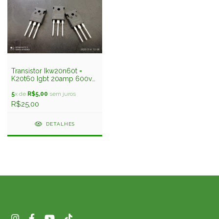
Transistor Ikw20n60t =
K20t60 Igbt 20amp 600v
To247 Infineon
5
x de
R$5,00
sem juros
R$25,00
DETALHES