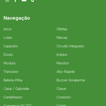
Navegação
Início
Ofertas
Lotes
Marcas
Capacitor
Circuito Integrado
Diodo
Indutor
Modulo
Resistor
Transistor
Alto-Falante
Bateria-Pilha
Buzzer-Sonalarme
Caixa / Gabinete
Chave
Centelhador
Conector
Conversor DC/DC
Cristal