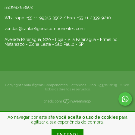
5511993153502
Whatsapp: +55-11-99315-3502 / Fixo: +55-11-2339-9210
vendas@santaefigeniacomponentes.com
Avenida Paranagua, 820 - Loja - Vila Paranagua - Ermelino
Matarazzo - Zona Leste - São Paulo - SP
Copyright Santa Ifigenia Componentes Eletronicos - 46684537000119 - 2026.
Todos os direitos reservados.
Ao navegar por este site
você aceita o uso de cookies
para
agilizar a sua experiência de compra.
ENTENDI