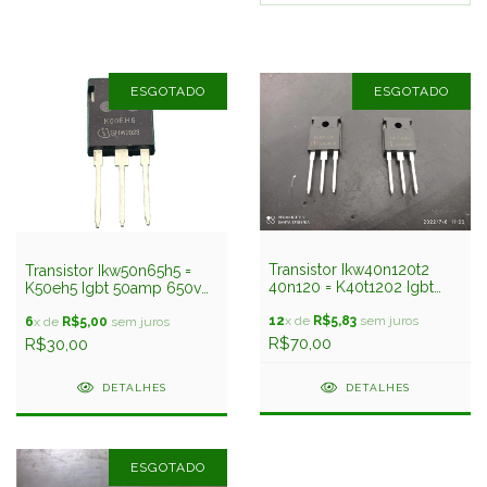
ESGOTADO
ESGOTADO
Transistor Ikw40n120t2
Transistor Ikw50n65h5 =
40n120 = K40t1202 Igbt
K50eh5 Igbt 50amp 650v
40amp 1200v To247
Infineon
Infineon
12
x de
R$5,83
sem juros
6
x de
R$5,00
sem juros
R$70,00
R$30,00
DETALHES
DETALHES
ESGOTADO