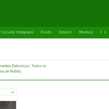
Circuito Integrado
Diodo
Indutor
Modulo
Resi
entes Eletronicos. Todos os
ma de Pedido.