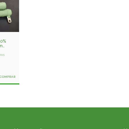
 10%
mm
ros
COMPRAR