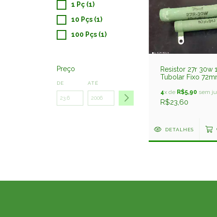
1 Pç (1)
10 Pçs (1)
100 Pçs (1)
Preço
Resistor 27r 30w
Tubolar Fixo 72
DE
ATÉ
Fead
4
x de
R$5,90
sem ju
R$23,60
DETALHES