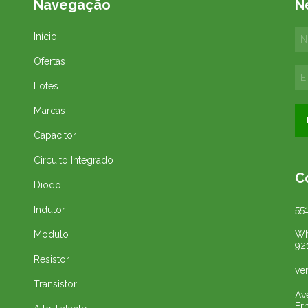
Navegação
N
Início
Ofertas
Lotes
Marcas
Capacitor
Circuito Integrado
C
Diodo
Indutor
55
Modulo
Wh
92
Resistor
ve
Transistor
Av
Er