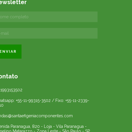
ewsletter
ontato
11993153502
atsapp: +55-11-99315-3502 / Fixo: +55-11-2339-
10
ndas@santaefigeniacomponentes.com
enida Paranagua, 820 - Loja - Vila Paranagua -
melino Matarazzo - Zona Leste - São Paulo - SP