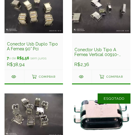
Conector Usb Duplo Tipo
A Femea 90° Pci
Conector Usb Tipo A
Femea Vertical 00910-
7
x de
R$5,56
sem juros
0020 90° Pci Humax
R$38,94
R$2,36
COMPRAR
COMPRAR
ESGOTADO