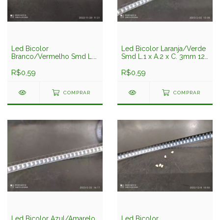
Led Bicolor
Led Bicolor Laranja/Verde
Branco/Vermelho Smd L.1
Smd L.1 x A.2 x C. 3mm 12-
x A.2 x C. 3mm 12-
22/s2g6c-c30/2c
22/t7r8d-d30/2c(Aoc-g)
R$0,59
Everlight
R$0,59
Everlight
COMPRAR
COMPRAR
Led Bicolor Azul/Amarelo
Led Bicolor