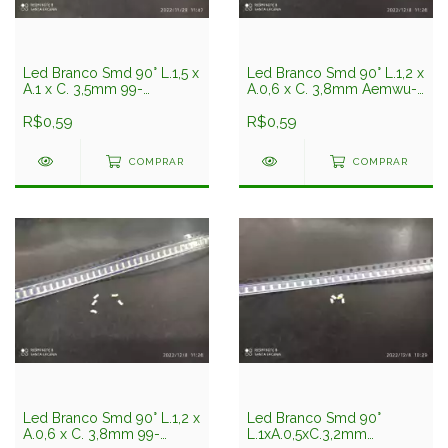
Led Branco Smd 90° L.1,5 x
Led Branco Smd 90° L.1,2 x
A.1 x C. 3,5mm 99-
A.0,6 x C. 3,8mm Aemwu-
113uwc/710/tr8(cpo)
vode
Everlight
R$0,59
R$0,59
COMPRAR
COMPRAR
Led Branco Smd 90° L.1,2 x
Led Branco Smd 90°
A.0,6 x C. 3,8mm 99-
L.1xA.0,5xC.3,2mm