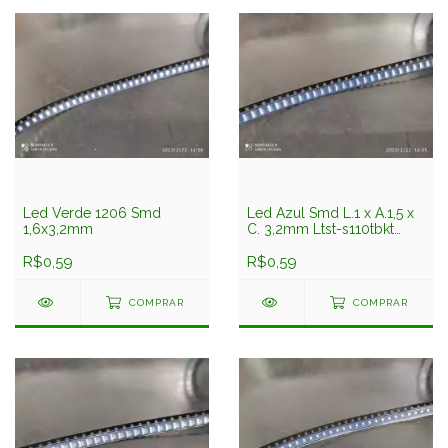
Led Verde 1206 Smd
Led Azul Smd L.1 x A.1,5 x
1,6x3,2mm
C. 3,2mm Ltst-s110tbkt
Liteon
R$0,59
R$0,59
COMPRAR
COMPRAR