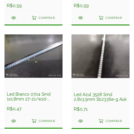
216umc/3438010/tr8(sam)
Nssw108t Nichia
Everlight
R$0,59
R$0,59
COMPRAR
COMPRAR
Led Branco 0704 Smd
Led Azul 3528 Smd
1x1,8mm 27-21/w1d-
2,8x3,5mm Sb2336e-g Auk
anphy/3c Everlight
R$0,47
R$0,71
COMPRAR
COMPRAR