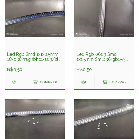
Led Rgb Smd 1x1x0,5mm
Led Rgb 0603 Smd
18-038/rsghbhc1-s03/2t
1x1,5mm Smlp36rgb1w3
Everlight
Rohm
R$0,50
R$0,50
COMPRAR
COMPRAR