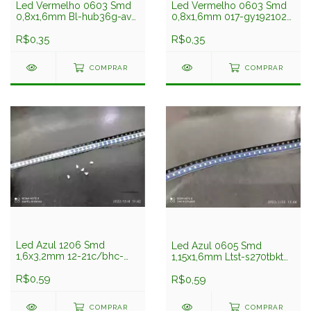
Led Vermelho 0603 Smd
Led Vermelho 0603 Smd
0,8x1,6mm Bl-hub36g-av-
0,8x1,6mm 017-gy192102-
trb Bright Led
ur-a0 Guang
R$0,35
R$0,35
COMPRAR
COMPRAR
Led Azul 1206 Smd
Led Azul 0605 Smd
1,6x3,2mm 12-21c/bhc-
1,15x1,6mm Ltst-s270tbkt
an1p2/2c Everlight
Liteon
R$0,59
R$0,59
COMPRAR
COMPRAR