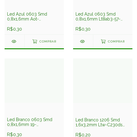
Led Azul 0603 Smd
Led Azul 0603 Smd
0,8x1,6mm Aot-
0,8x1,6mm Lt8ab3-57-
0603bl31a-n0-n-3 Aot
ucc3-te Ledtech
R$0,30
R$0,30
COMPRAR
COMPRAR
Led Branco 0603 Smd
Led Branco 1206 Smd
0,8x1,6mm 19-
1,6x3,2mm Ltw-C230ds
217utd/s759/tr8 Everlight
Liteon
R$0,30
R$0,20