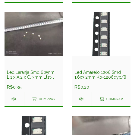
Led Laranja Smd 605nm
Led Amarelo 1206 Smd
L.1 x A.2 x C. 3mm Ltst-
1,6x3,2mm Ko-1206qyc/8
s320kfkt Liteon
(Avermelhado)
R$0,35
R$0,20
COMPRAR
COMPRAR