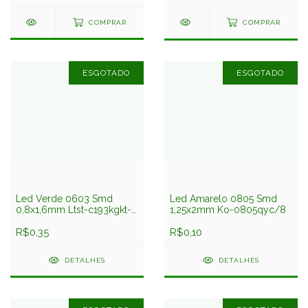
COMPRAR
COMPRAR
ESGOTADO
ESGOTADO
Led Verde 0603 Smd
Led Amarelo 0805 Smd
0,8x1,6mm Ltst-c193kgkt-
1,25x2mm Ko-0805qyc/8
5a Liteon
R$0,35
R$0,10
DETALHES
DETALHES