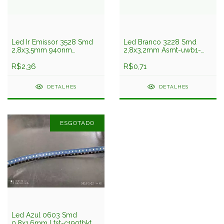
Led Ir Emissor 3528 Smd
Led Branco 3228 Smd
2,8x3,5mm 940nm
2,8x3,2mm Asmt-uwb1-
Vsmb3940x01-gs08
nx3b2 Avago
Vishay
R$2,36
R$0,71
DETALHES
DETALHES
ESGOTADO
Led Azul 0603 Smd
0,8x1,6mm Ltst-c190tbkt