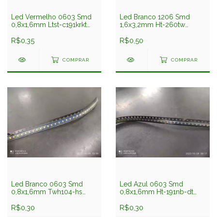
Led Vermelho 0603 Smd
Led Branco 1206 Smd
0,8x1,6mm Ltst-c191krkt
1,6x3,2mm Ht-260tw
Liteon
Harvatek
R$0,35
R$0,50
COMPRAR
COMPRAR
Led Branco 0603 Smd
Led Azul 0603 Smd
0,8x1,6mm Twh104-hs
0,8x1,6mm Ht-191nb-dt
Seoul
Harvatek
R$0,30
R$0,30