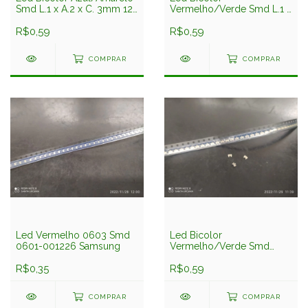
Smd L.1 x A.2 x C. 3mm 12-
Vermelho/Verde Smd L.1 x
22/bhy2c-c30/2c(aoc-g)
A.2 x C.3mm Ltst-
Everlight
R$0,59
s326kgjrkt Liteon
R$0,59
COMPRAR
COMPRAR
Led Vermelho 0603 Smd
Led Bicolor
0601-001226 Samsung
Vermelho/Verde Smd
Sot23 Sam2333 Auk
R$0,35
R$0,59
COMPRAR
COMPRAR