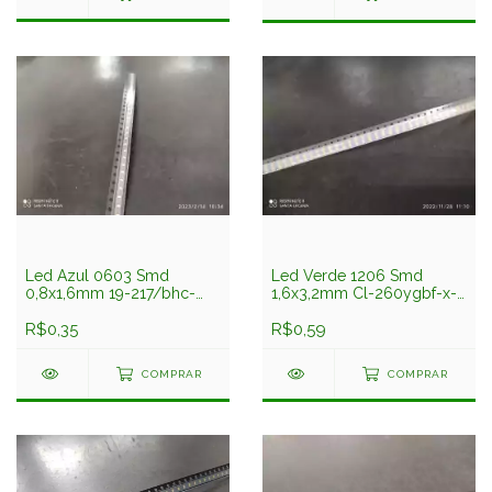
Led Azul 0603 Smd
Led Verde 1206 Smd
0,8x1,6mm 19-217/bhc-
1,6x3,2mm Cl-260ygbf-x-
zl1m2ry/3t Everlight
td Citizen
R$0,35
R$0,59
COMPRAR
COMPRAR