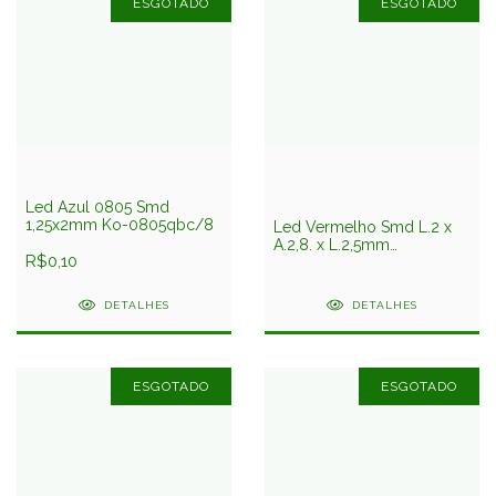
ESGOTADO
ESGOTADO
Led Azul 0805 Smd
1,25x2mm Ko-0805qbc/8
Led Vermelho Smd L.2 x
A.2,8. x L.2,5mm
R$0,10
Xzmdk46w-9 Sunled
DETALHES
DETALHES
ESGOTADO
ESGOTADO