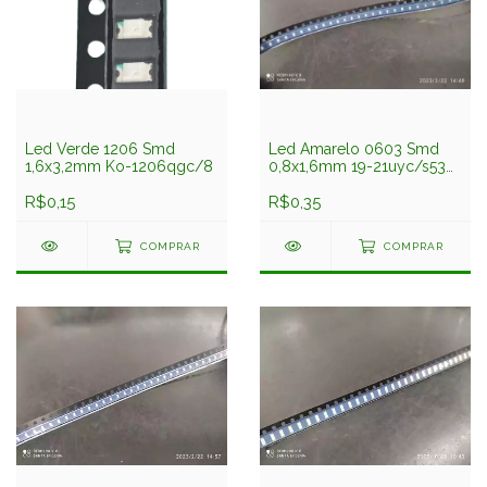
Led Verde 1206 Smd
Led Amarelo 0603 Smd
1,6x3,2mm Ko-1206qgc/8
0,8x1,6mm 19-21uyc/s530-
a3/tr8 Everlight
R$0,15
R$0,35
COMPRAR
COMPRAR