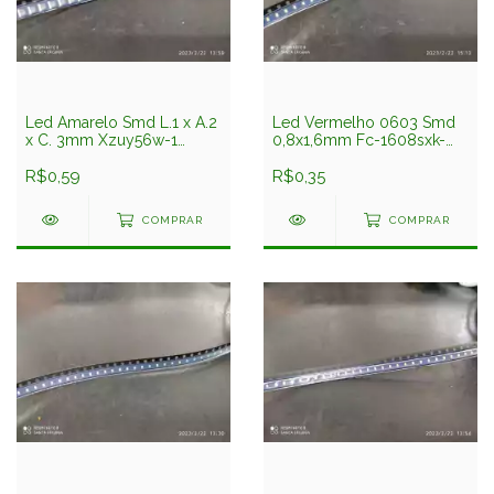
Led Amarelo Smd L.1 x A.2
Led Vermelho 0603 Smd
x C. 3mm Xzuy56w-1
0,8x1,6mm Fc-1608sxk-
Sunled
620h08 Foshan
R$0,59
R$0,35
COMPRAR
COMPRAR