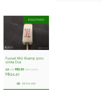
ESGOTADO
Fusivel Nh0 80amp 500v
100ka Dca
12
x de
R$7,87
sem juros
R$94,40
DETALHES