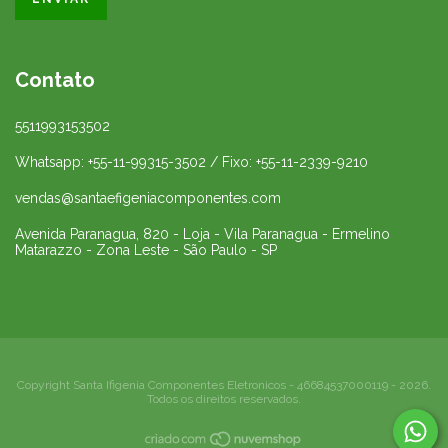
Contato
5511993153502
Whatsapp: +55-11-99315-3502 / Fixo: +55-11-2339-9210
vendas@santaefigeniacomponentes.com
Avenida Paranagua, 820 - Loja - Vila Paranagua - Ermelino
Matarazzo - Zona Leste - São Paulo - SP
Copyright Santa Ifigenia Componentes Eletronicos - 46684537000119 - 2026.
Todos os direitos reservados.