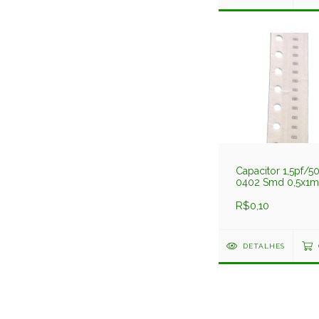
Capacitor 1,5pf/5
0402 Smd 0,5x1
Np0 C1005np015
Darfon
R$0,10
DETALHES