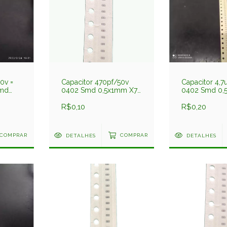
0v =
Capacitor 470pf/50v
Capacitor 4,7
Smd
0402 Smd 0,5x1mm X7r
0402 Smd 0,
10% C1005x7r471kgt
10% C1005x5r
arfon
Darfon
R$0,10
Darfon
R$0,20
COMPRAR
DETALHES
COMPRAR
DETALHES