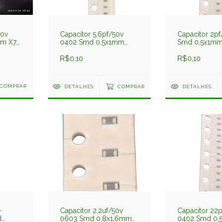
50v
Capacitor 5,6pf/50v
Capacitor 2p
m X7r
0402 Smd 0,5x1mm
Smd 0,5x1m
gt
Np0 C1005np0569cgt
C1005np0209
Darfon
R$0,10
Darfon
R$0,10
COMPRAR
DETALHES
COMPRAR
DETALHES
=
Capacitor 2,2uf/50v
Capacitor 22
d
0603 Smd 0,8x1,6mm
0402 Smd 0,