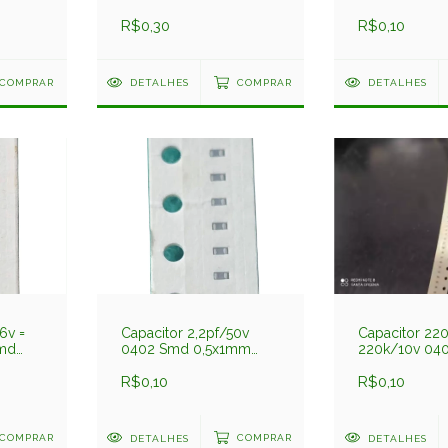
Y5v C1608y5v225zct
Np0 5%
arfon
Darfon
R$0,30
C1005np0220j
R$0,10
COMPRAR
DETALHES
COMPRAR
DETALHES
6v =
Capacitor 2,2pf/50v
Capacitor 220
Smd
0402 Smd 0,5x1mm
220k/10v 04
Np0 C1005np0229cgt
0,5x1mm X5r
arfon
Darfon
R$0,10
Cc0402krx5r
R$0,10
Yageo
COMPRAR
DETALHES
COMPRAR
DETALHES