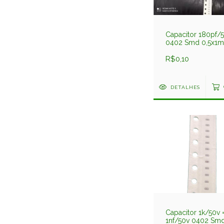
Capacitor 180pf/
0402 Smd 0,5x1m
10% C1005x7r181k
Darfon
R$0,10
DETALHES
Capacitor 1k/50v 
1nf/50v 0402 Sm