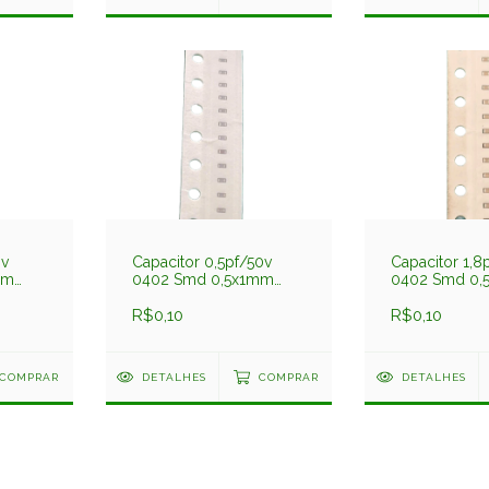
0v
Capacitor 0,5pf/50v
Capacitor 1,8
mm
0402 Smd 0,5x1mm
0402 Smd 0,
9cgt
Np0 C1005np0508bgt
Np0 C1005np
Darfon
R$0,10
Darfon
R$0,10
COMPRAR
DETALHES
COMPRAR
DETALHES