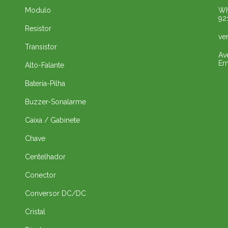
Modulo
Wh
92
Resistor
ve
Transistor
Av
Er
Alto-Falante
Bateria-Pilha
Buzzer-Sonalarme
Caixa / Gabinete
Chave
Centelhador
Conector
Conversor DC/DC
Cristal