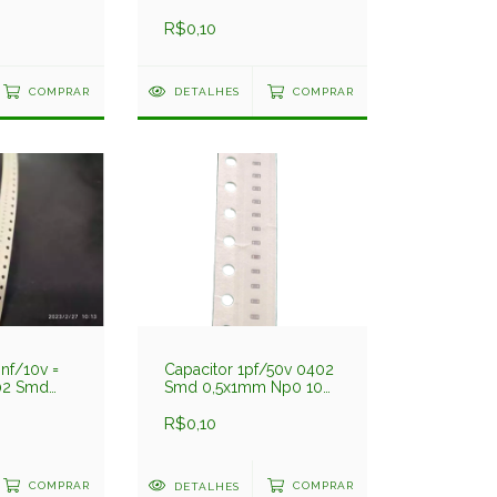
0,5x1mm X7r 10%
gt Darfon
C1005x7r222kgt Darfon
R$0,10
COMPRAR
DETALHES
COMPRAR
nf/10v =
Capacitor 1pf/50v 0402
02 Smd
Smd 0,5x1mm Np0 10%
 10%
C1005np0109bgt Darfon
6bb224
R$0,10
COMPRAR
DETALHES
COMPRAR