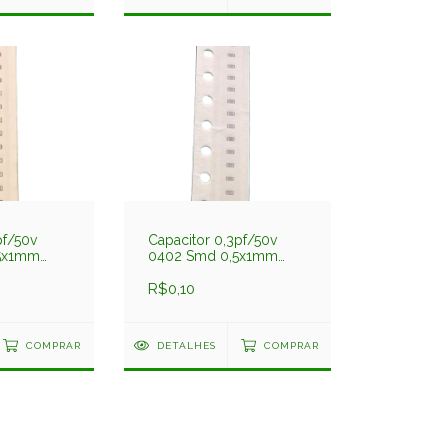
pf/50v
Capacitor 0,3pf/50v
5x1mm
0402 Smd 0,5x1mm
0189cgt
Np0 C1005np0308bgt
Darfon
R$0,10
COMPRAR
DETALHES
COMPRAR