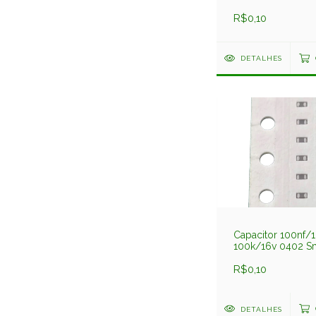
0,5x1mm X7r 10%
C1005x7r102jgt D
R$0,10
DETALHES
Capacitor 100nf/1
100k/16v 0402 
0,5x1mm Y5v
C1005y5v104zet D
R$0,10
DETALHES