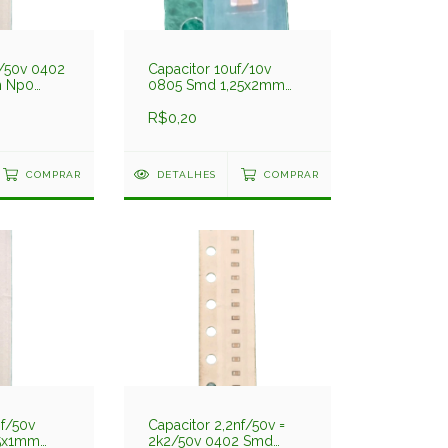
f/50v 0402
Capacitor 10uf/10v
m Np0
0805 Smd 1,25x2mm
cgt
X5r 10%
C2012x5r106kdp Darfon
R$0,20
COMPRAR
DETALHES
COMPRAR
pf/50v
Capacitor 2,2nf/50v =
5x1mm
2k2/50v 0402 Smd