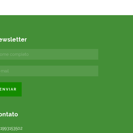
ewsletter
ontato
11993153502