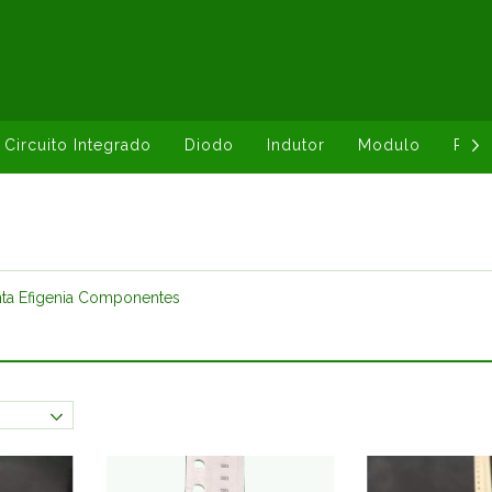
Circuito Integrado
Diodo
Indutor
Modulo
Resi
ta Efigenia Componentes