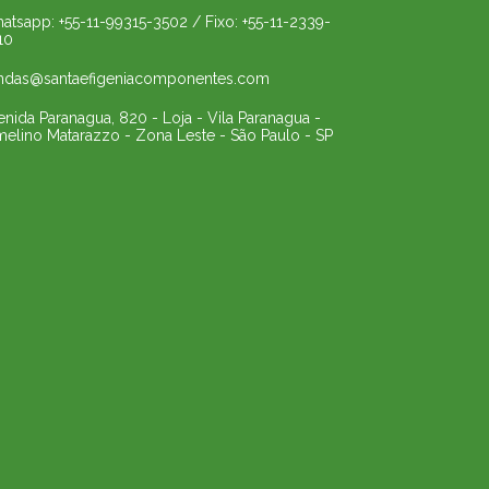
atsapp: +55-11-99315-3502 / Fixo: +55-11-2339-
10
ndas@santaefigeniacomponentes.com
enida Paranagua, 820 - Loja - Vila Paranagua -
melino Matarazzo - Zona Leste - São Paulo - SP