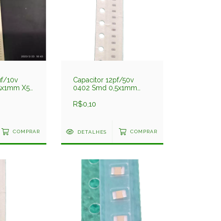
uf/10v
Capacitor 12pf/50v
5x1mm X5r
0402 Smd 0,5x1mm
475kdt
Np0 5%
C1005np0120jgt Darfon
R$0,10
COMPRAR
DETALHES
COMPRAR