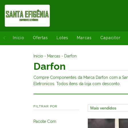
Início
Ofertas
Lotes
Marcas
Capacitor
Início
-
Marcas
-
Darfon
Darfon
Compre Componentes da Marca Darfon com a San
Eletronicos. Todos itens da loja com desconto.
FILTRAR POR
Pacote Com