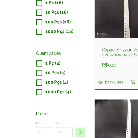
1 Pç (16)
10 Pçs (16)
100 Pçs (16)
1000 Pçs (16)
Capacitor 220nf/1
Quantidades
220k/10v 0402 
0,5x1mm X5r 10%
1 Pç (4)
C1005x5r224kdt D
R$0,10
10 Pçs (4)
100 Pçs (4)
DETALHES
1000 Pçs (4)
Preço
DE
ATÉ