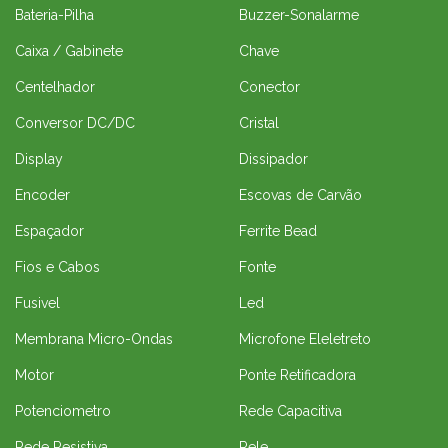
Bateria-Pilha
Buzzer-Sonalarme
Caixa / Gabinete
Chave
Centelhador
Conector
Conversor DC/DC
Cristal
Display
Dissipador
Encoder
Escovas de Carvão
Espaçador
Ferrite Bead
Fios e Cabos
Fonte
Fusivel
Led
Membrana Micro-Ondas
Microfone Eleletreto
Motor
Ponte Retificadora
Potenciometro
Rede Capacitiva
Rede Resistiva
Rele