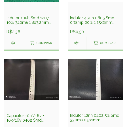
Indutor 10uh Smd 1207
Indutor 4,7uh 0805 Smd
10% 340ma 1,8x3,2mm
0,7amp 20% 1,25x2mm
Lb3218t100k Taiyo Yuden
Ckp2012n4r7m-t Taiyo
R$2,36
Yuden
R$0,50
COMPRAR
COMPRAR
Indutor 12nh 0402 5% Smd
Capacitor 10nf/16v =
330ma 0,5x1mm
10k/16v 0402 Smd
Hk100512nj-t Taiyo Yuden
0,5x1mm X7r 10%