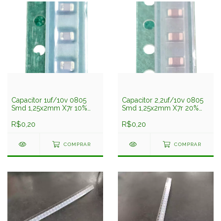
Capacitor 1uf/10v 0805
Capacitor 2,2uf/10v 0805
Smd 1,25x2mm X7r 10%
Smd 1,25x2mm X7r 20%
Lmk212bj105kgst Taiyo
Lmk212b7225kg-t Taiyo
Yuden
R$0,20
Yuden
R$0,20
COMPRAR
COMPRAR