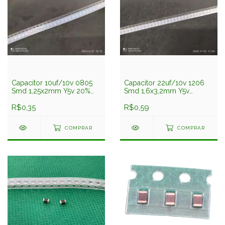
Capacitor 10uf/10v 0805
Capacitor 22uf/10v 1206
Smd 1,25x2mm Y5v 20%
Smd 1,6x3,2mm Y5v
Lmk212f106zg-t Taiyo
Lmk316f226zl-t Taiyo
Yuden
R$0,35
Yuden
R$0,59
COMPRAR
COMPRAR