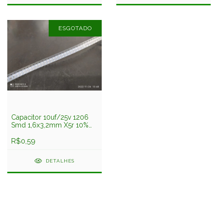
ESGOTADO
Capacitor 10uf/25v 1206
Smd 1,6x3,2mm X5r 10%
Tmk316bj475kl-t Taiyo
Yuden
R$0,59
DETALHES