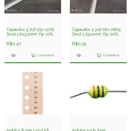
Capacitor 4,7uf/25v 1206
Capacitor 2,2uf/16v 0805
Smd 1,6x3,2mm Y5r 10%
Smd 1,25x2mm Y5v 20%
Tmk316bj475kl-t Taiyo
Emk212f225zg-t Taiyo
Yuden
R$0,47
Yuden
R$0,35
COMPRAR
COMPRAR
Indutor 8,2nh 0402 5%
Indutor 10uh Axial