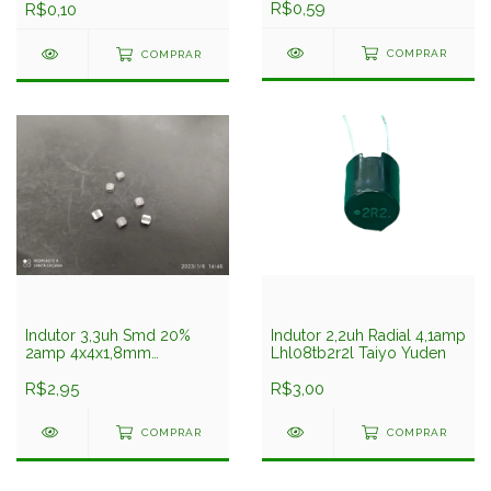
R$0,59
Emk105bj103kv-f Taiyo
R$0,10
Yuden
COMPRAR
COMPRAR
Indutor 3,3uh Smd 20%
Indutor 2,2uh Radial 4,1amp
2amp 4x4x1,8mm
Lhl08tb2r2l Taiyo Yuden
Nrs4018t3r3mdgj Taiyo
Yuden
R$2,95
R$3,00
COMPRAR
COMPRAR