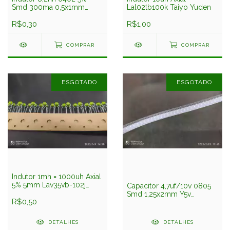
Smd 300ma 0,5x1mm
Lal02tb100k Taiyo Yuden
Hk10058n2j-t Taiyo Yuden
R$0,30
R$1,00
COMPRAR
COMPRAR
ESGOTADO
ESGOTADO
Indutor 1mh = 1000uh Axial
5% 5mm Lav35vb-102j
Capacitor 4,7uf/10v 0805
Taiyo
Smd 1,25x2mm Y5v
R$0,50
Lmk212f475zg-t Taiyo
Yuden
DETALHES
DETALHES