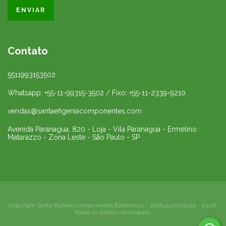
Contato
5511993153502
Whatsapp: +55-11-99315-3502 / Fixo: +55-11-2339-9210
vendas@santaefigeniacomponentes.com
Avenida Paranagua, 820 - Loja - Vila Paranagua - Ermelino
Matarazzo - Zona Leste - São Paulo - SP
Copyright Santa Ifigenia Componentes Eletronicos - 46684537000119 - 2026.
Todos os direitos reservados.