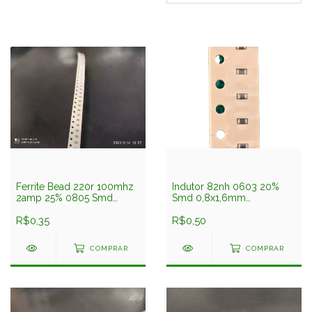
Ferrite Bead 220r 100mhz
Indutor 82nh 0603 20%
2amp 25% 0805 Smd
Smd 0,8x1,6mm
1,25x2mm Bkp2125hs221-t
Lk160882nm-t Taiyo
Taiyo Yuden
R$0,35
Yuden
R$0,50
COMPRAR
COMPRAR