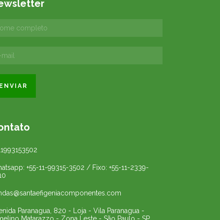
ewsletter
ontato
11993153502
atsapp: +55-11-99315-3502 / Fixo: +55-11-2339-
10
ndas@santaefigeniacomponentes.com
enida Paranagua, 820 - Loja - Vila Paranagua -
melino Matarazzo - Zona Leste - São Paulo - SP