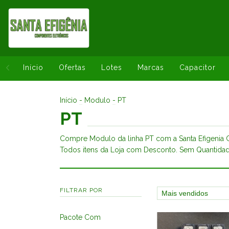
Início
Ofertas
Lotes
Marcas
Capacitor
Início
-
Modulo
-
PT
PT
Compre Modulo da linha PT com a Santa Efigenia 
Todos itens da Loja com Desconto. Sem Quantida
FILTRAR POR
Pacote Com