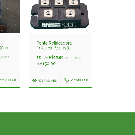
Ponte Retificadora
 150amp
Trifasica Pt100s8
100amp 800v Rui
juros
12
x de
R$12,50
sem juros
R$150,00
COMPRAR
DETALHES
COMPRAR