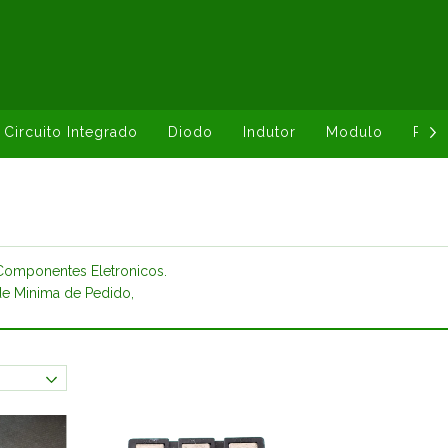
Circuito Integrado
Diodo
Indutor
Modulo
Resi
Componentes Eletronicos.
de Minima de Pedido,