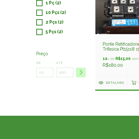
1 Pç (2)
10 Pçs (2)
2 Pçs (2)
5 Pçs (2)
Ponte Retificadora
Trifasica Pt151s8
Preço
800v Rui Usado
12
x de
R$15,00
sem 
DE
ATÉ
R$180,00
DETALHES