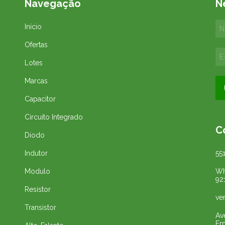
Navegação
N
Início
Ofertas
Lotes
Marcas
Capacitor
Circuito Integrado
C
Diodo
Indutor
55
Modulo
Wh
92
Resistor
ve
Transistor
Av
Er