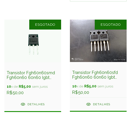
ESGOTADO
ESGOTADO
Transistor Fgh60n60sfd
Transistor Fgh60n60smd
Fgh60n60 60n60 Igbt
Fgh60n60 60n60 Igbt
60amp 600v On
60amp 600v On
10
x de
R$5,00
sem juros
10
x de
R$5,00
sem juros
R$50,00
R$50,00
DETALHES
DETALHES