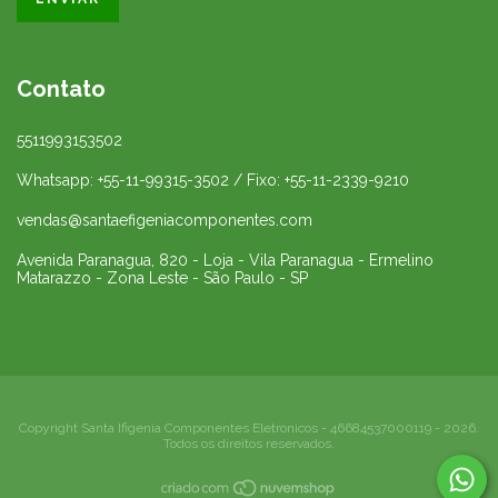
Contato
5511993153502
Whatsapp: +55-11-99315-3502 / Fixo: +55-11-2339-9210
vendas@santaefigeniacomponentes.com
Avenida Paranagua, 820 - Loja - Vila Paranagua - Ermelino
Matarazzo - Zona Leste - São Paulo - SP
Copyright Santa Ifigenia Componentes Eletronicos - 46684537000119 - 2026.
Todos os direitos reservados.