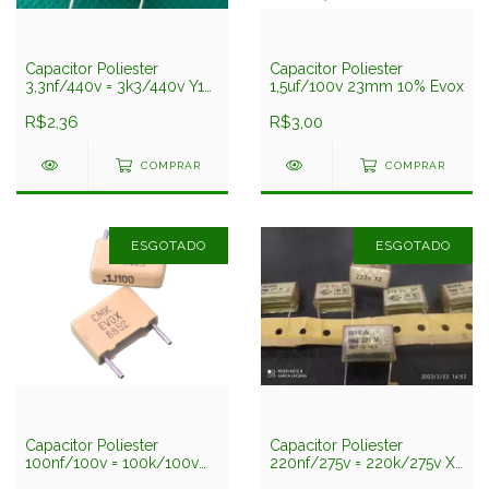
Capacitor Poliester
Capacitor Poliester
3,3nf/440v = 3k3/440v Y1
1,5uf/100v 23mm 10% Evox
Pme295 Supressor Rifa
R$2,36
R$3,00
COMPRAR
COMPRAR
ESGOTADO
ESGOTADO
Capacitor Poliester
Capacitor Poliester
100nf/100v = 100k/100v
220nf/275v = 220k/275v X2
5% 10mm 8852 Evox
Supressor Pme271m Rifa