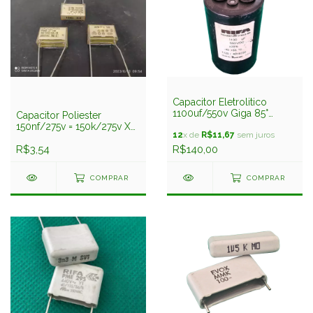
Capacitor Eletrolitico
1100uf/550v Giga 85°
Capacitor Poliester
65x107mm Rifa Seminovo
150nf/275v = 150k/275v X2
12
x de
R$11,67
sem juros
Supressor 22mm Pme271
Rifa
R$3,54
R$140,00
COMPRAR
COMPRAR