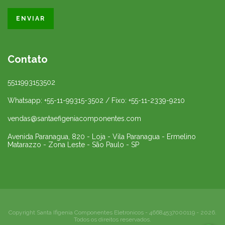
Contato
5511993153502
Whatsapp: +55-11-99315-3502 / Fixo: +55-11-2339-9210
vendas@santaefigeniacomponentes.com
Avenida Paranagua, 820 - Loja - Vila Paranagua - Ermelino
Matarazzo - Zona Leste - São Paulo - SP
Copyright Santa Ifigenia Componentes Eletronicos - 46684537000119 - 2026.
Todos os direitos reservados.