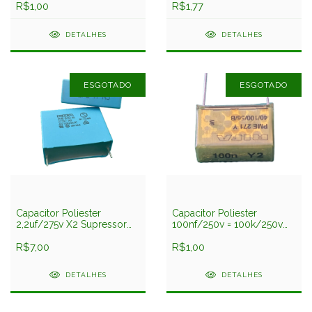
R$1,00
R$1,77
DETALHES
DETALHES
ESGOTADO
ESGOTADO
Capacitor Poliester
Capacitor Poliester
2,2uf/275v X2 Supressor
100nf/250v = 100k/250v
37mm
Y2 Supressor 27mm
Phe830mr7220mr06l2
R$7,00
Pme271y Rifa
R$1,00
Evox Rifa
DETALHES
DETALHES