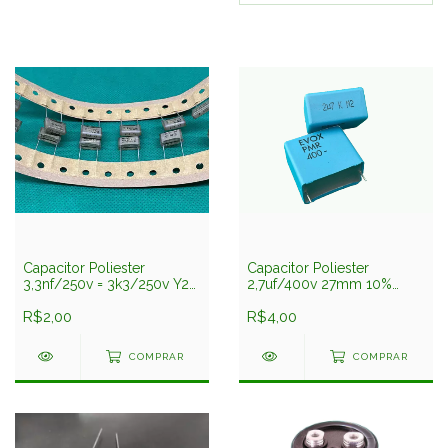
Capacitor Poliester
Capacitor Poliester
3,3nf/250v = 3k3/250v Y2
2,7uf/400v 27mm 10%
Supressor 10mm Rifa
Pmr27,5275k400l4,0tray
R$2,00
Evox Rifa
R$4,00
COMPRAR
COMPRAR