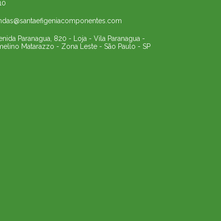
10
ndas@santaefigeniacomponentes.com
enida Paranagua, 820 - Loja - Vila Paranagua -
melino Matarazzo - Zona Leste - São Paulo - SP