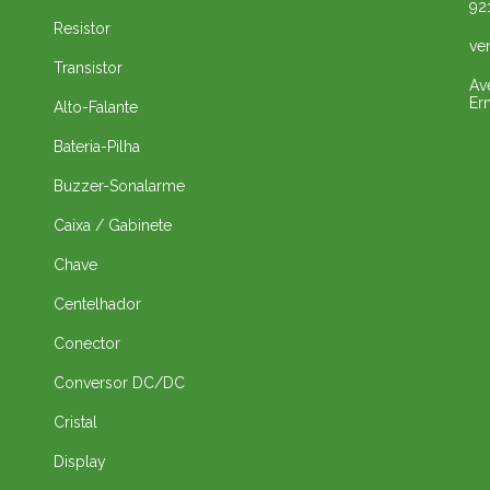
92
Resistor
ve
Transistor
Av
Er
Alto-Falante
Bateria-Pilha
Buzzer-Sonalarme
Caixa / Gabinete
Chave
Centelhador
Conector
Conversor DC/DC
Cristal
Display