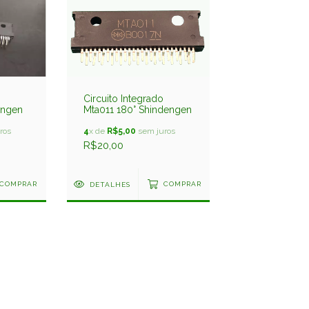
Circuito Integrado
engen
Mta011 180° Shindengen
ros
4
x de
R$5,00
sem juros
R$20,00
COMPRAR
DETALHES
COMPRAR