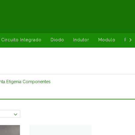
Circuito Integrado
Diodo
Indutor
Modulo
Resi
nta Efigenia Componentes