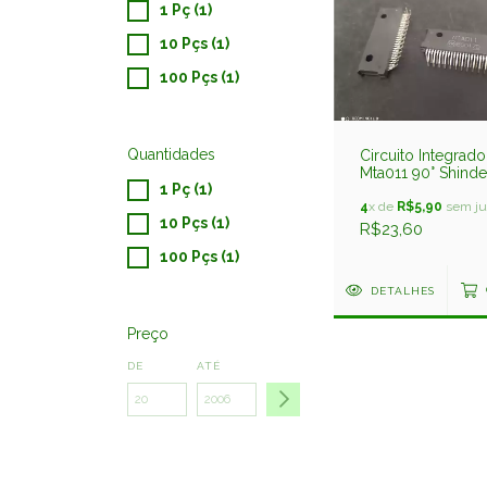
1 Pç (1)
10 Pçs (1)
100 Pçs (1)
Quantidades
Circuito Integrado
Mta011 90° Shind
1 Pç (1)
4
x de
R$5,90
sem ju
10 Pçs (1)
R$23,60
100 Pçs (1)
DETALHES
Preço
DE
ATÉ