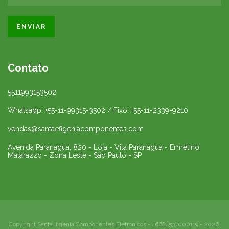
Contato
5511993153502
Whatsapp: +55-11-99315-3502 / Fixo: +55-11-2339-9210
vendas@santaefigeniacomponentes.com
Avenida Paranagua, 820 - Loja - Vila Paranagua - Ermelino
Matarazzo - Zona Leste - São Paulo - SP
Copyright Santa Ifigenia Componentes Eletronicos - 46684537000119 - 2026.