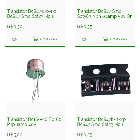
Transistor Bc847w-b-rkt
Transistor Bc847 Smd
Bc847 Smd Sot23 Npn
Sot563 Npn 0,1amp 50v On
0,1amp 50v Kec
R$0,30
R$0,35
COMPRAR
COMPRAR
Transistor Bc160-16 Bc160
Transistor Bc847b-rtk/p
Pnp 1amp 40v
Bc847 Smd Sot23 Npn
0,1amp 50v Kec = 1f
R$5,00
R$0,25