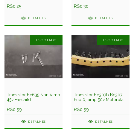
50v
50v
R$0,25
R$0,30
DETALHES
DETALHES
ESGOTADO
ESGOTADO
Transistor Bc635 Npn 1amp
Transistor Bc307b Bc307
45v Fairchild
Pnp 0,1amp 50v Motorola
R$0,59
R$0,59
DETALHES
DETALHES