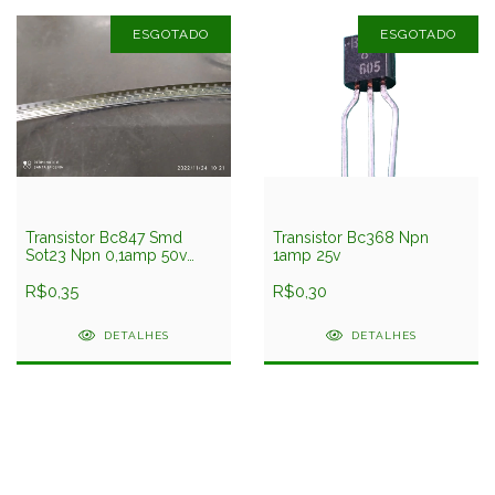
ESGOTADO
ESGOTADO
Transistor Bc847 Smd
Transistor Bc368 Npn
Sot23 Npn 0,1amp 50v
1amp 25v
Jiangsu
R$0,35
R$0,30
DETALHES
DETALHES