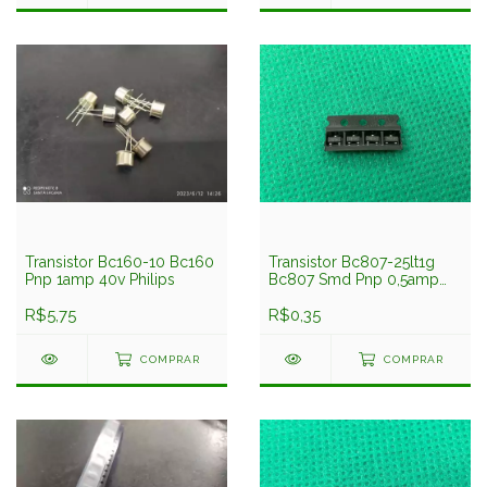
Transistor Bc160-10 Bc160
Transistor Bc807-25lt1g
Pnp 1amp 40v Philips
Bc807 Smd Pnp 0,5amp
45v On
R$5,75
R$0,35
COMPRAR
COMPRAR