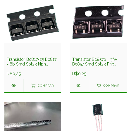
Transistor Bc817-25 Bc817
Transistor Bc857b = 3fw
= 8b Smd Sot23 Npn
Bc857 Smd Sot23 Pnp
0,5amp 50v Panjit
0,1amp 50v Nxp
R$0,25
R$0,25
COMPRAR
COMPRAR