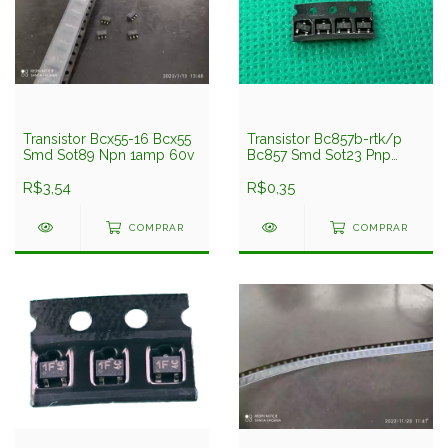
Transistor Bcx55-16 Bcx55
Transistor Bc857b-rtk/p
Smd Sot89 Npn 1amp 60v
Bc857 Smd Sot23 Pnp
0,1amp 50v Kec
R$3,54
R$0,35
COMPRAR
COMPRAR