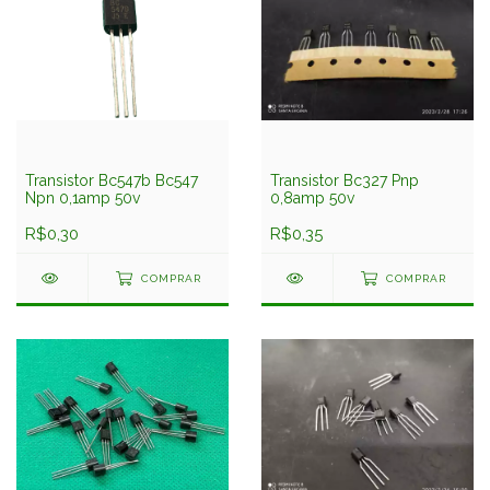
Transistor Bc547b Bc547
Transistor Bc327 Pnp
Npn 0,1amp 50v
0,8amp 50v
R$0,30
R$0,35
COMPRAR
COMPRAR