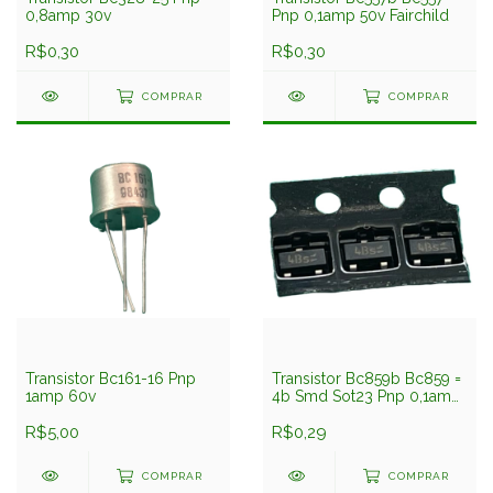
0,8amp 30v
Pnp 0,1amp 50v Fairchild
R$0,30
R$0,30
COMPRAR
COMPRAR
Transistor Bc161-16 Pnp
Transistor Bc859b Bc859 =
1amp 60v
4b Smd Sot23 Pnp 0,1amp
30v Nxp
R$5,00
R$0,29
COMPRAR
COMPRAR