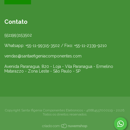
Contato
5511993153502
Whatsapp: +55-11-99315-3502 / Fixo: +55-11-2339-9210
vendas@santaefigeniacomponentes.com
Avenida Paranagua, 820 - Loja - Vila Paranagua - Ermelino
Matarazzo - Zona Leste - São Paulo - SP
Copyright Santa Ifigenia Componentes Eletronicos - 46684537000119 - 2026.
Todos os direitos reservados.