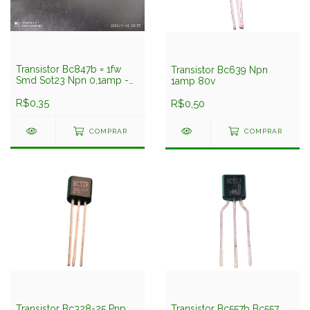
Transistor Bc847b = 1fw
Transistor Bc639 Npn
Smd Sot23 Npn 0,1amp -
1amp 80v
50v Nxp
R$0,35
R$0,50
COMPRAR
COMPRAR
Transistor Bc328-25 Pnp
Transistor Bc557b Bc557