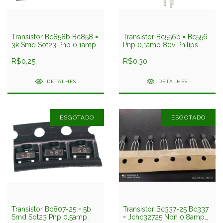
Transistor Bc858b Bc858 =
Transistor Bc556b = Bc556
3k Smd Sot23 Pnp 0,1amp
Pnp 0,1amp 80v Philips
30v
R$0,25
R$0,30
DETALHES
DETALHES
ESGOTADO
ESGOTADO
Transistor Bc807-25 = 5b
Transistor Bc337-25 Bc337
Smd Sot23 Pnp 0,5amp
= Jchc32725 Npn 0,8amp