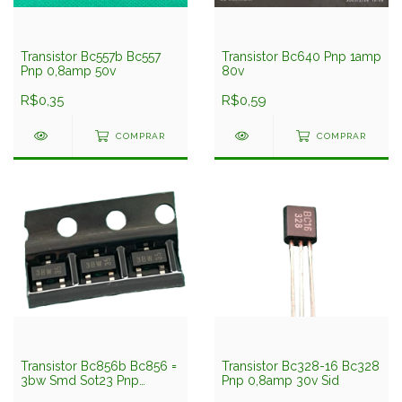
Transistor Bc557b Bc557
Transistor Bc640 Pnp 1amp
Pnp 0,8amp 50v
80v
R$0,35
R$0,59
COMPRAR
COMPRAR
Transistor Bc856b Bc856 =
Transistor Bc328-16 Bc328
3bw Smd Sot23 Pnp
Pnp 0,8amp 30v Sid
0,1amp 80v Nxp